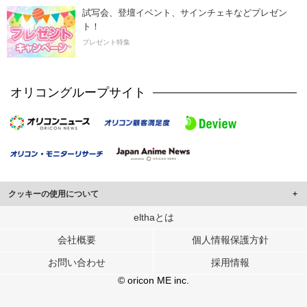
試写会、登壇イベント、サインチェキなどプレゼン
ト！
プレゼント特集
オリコングループサイト
クッキーの使用について
このサイトでは Cookie を使用して、ユーザーに合わせたコンテンツや広告の
elthaとは
表示、ソーシャル メディア機能の提供、広告の表示回数やクリック数の測定を
会社概要
個人情報保護方針
行っています。
また、ユーザーによるサイトの利用状況についても情報を収集し、ソーシャル
お問い合わせ
採用情報
メディアや広告配信、データ解析の各パートナーに提供しています。
各パートナーは、この情報とユーザーが各パートナーに提供した他の情報や、
© oricon ME inc.
ユーザーが各パートナーのサービスを使用したときに収集した他の情報を組み
合わせて使用することがあります。