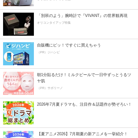
「別班のよう」腕時計で『VIVANT』の世界観再現
オリコンタイアップ特集
自販機にピッ！ですぐに買えちゃう
（PR）ジハンピ
朝1分貼るだけ！ミルクピールで一日中ずっとうるツ
ヤ肌
（PR）サボリーノ
2026年7月夏ドラマも、注目作＆話題作が勢ぞろい！
【夏アニメ2026】7月期夏の新アニメを一挙紹介！