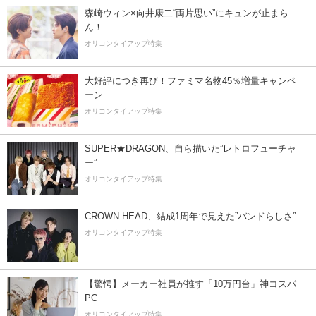
森崎ウィン×向井康二“両片思い”にキュンが止まら
ん！
オリコンタイアップ特集
大好評につき再び！ファミマ名物45％増量キャンペ
ーン
オリコンタイアップ特集
SUPER★DRAGON、自ら描いた”レトロフューチャ
ー”
オリコンタイアップ特集
CROWN HEAD、結成1周年で見えた”バンドらしさ”
オリコンタイアップ特集
【驚愕】メーカー社員が推す「10万円台」神コスパ
PC
オリコンタイアップ特集