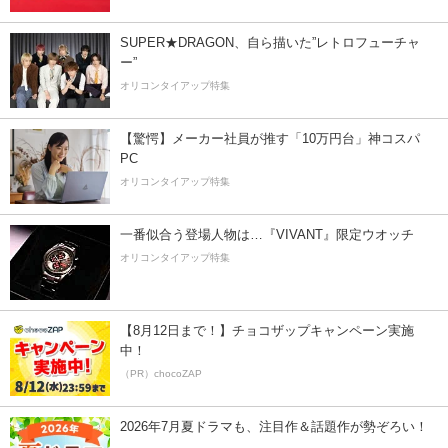
SUPER★DRAGON、自ら描いた”レトロフューチャ
ー”
オリコンタイアップ特集
【驚愕】メーカー社員が推す「10万円台」神コスパ
PC
オリコンタイアップ特集
一番似合う登場人物は…『VIVANT』限定ウオッチ
オリコンタイアップ特集
【8月12日まで！】チョコザップキャンペーン実施
中！
（PR）chocoZAP
2026年7月夏ドラマも、注目作＆話題作が勢ぞろい！