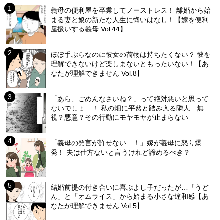
義母の便利屋を卒業してノーストレス！ 離婚から始
まる妻と娘の新たな人生に悔いはなし！【嫁を便利
屋扱いする義母 Vol.44】
ほぼ手ぶらなのに彼女の荷物は持ちたくない？ 彼を
理解できないけど楽しまないともったいない！【あ
なたが理解できません Vol.8】
「あら、ごめんなさいね？」って絶対悪いと思って
ないでしょ…！ 私の畑に平然と踏み入る隣人…無
視？悪意？その行動にモヤモヤが止まらない
「義母の発言が許せない…！」嫁が義母に怒り爆
発！ 夫は仕方ないと言うけれど諦めるべき？
結婚前提の付き合いに喜ぶよし子だったが…「うど
ん」と「オムライス」から始まる小さな違和感【あ
なたが理解できません Vol.5】