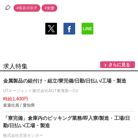
#長谷川京子
#女優
さらに見る
求人特集
金属製品の組付け・組立/寮完備/日勤/日払い/工場・製造
UTエージェント株式会社AGT東海第一CU
時給1,400円
派遣社員 / 愛知県
「寮完備」倉庫内のピッキング業務/即入寮/製造・工場/日
勤/日払い/工場・製造
株式会社京栄センター