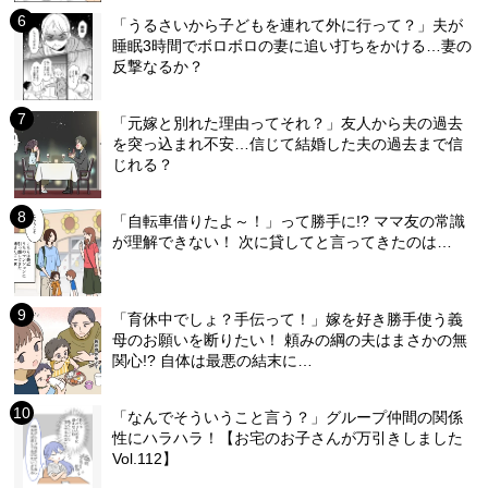
「うるさいから子どもを連れて外に行って？」夫が
睡眠3時間でボロボロの妻に追い打ちをかける…妻の
反撃なるか？
「元嫁と別れた理由ってそれ？」友人から夫の過去
を突っ込まれ不安…信じて結婚した夫の過去まで信
じれる？
「自転車借りたよ～！」って勝手に!? ママ友の常識
が理解できない！ 次に貸してと言ってきたのは…
「育休中でしょ？手伝って！」嫁を好き勝手使う義
母のお願いを断りたい！ 頼みの綱の夫はまさかの無
関心!? 自体は最悪の結末に…
「なんでそういうこと言う？」グループ仲間の関係
性にハラハラ！【お宅のお子さんが万引きしました
Vol.112】