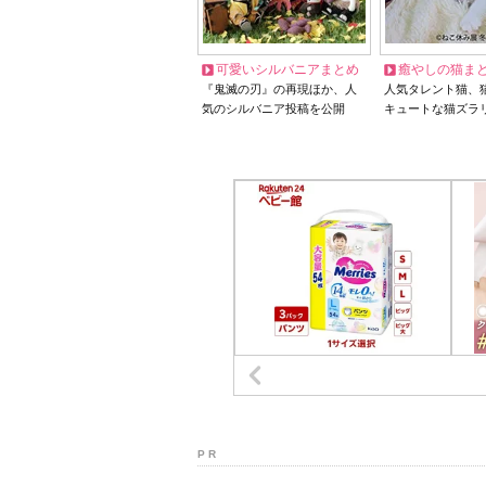
可愛いシルバニアまとめ
癒やしの猫ま
『鬼滅の刃』の再現ほか、人
人気タレント猫、
気のシルバニア投稿を公開
キュートな猫ズラ
P R