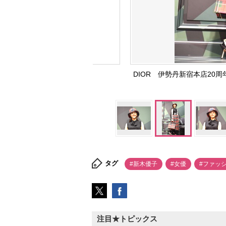
DIOR 伊勢丹新宿本店20周
タグ
#新木優子
#女優
#ファッ
注目★トピックス