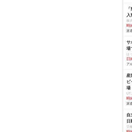
「
入
株
時給
派遣
サ
場
は
日給
アル
産
ピ
場
U
時給
派遣
自
日
労
時給