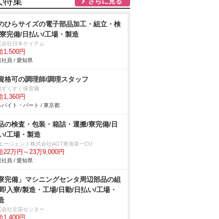
人特集
さらに見る
のひらサイズの電子部品加工・組立・検
/寮完備/日払い/工場・製造
式会社日本ケイテム
1,500円
社員 / 愛知県
資格可の調理師/調理スタッフ
無すくすく保育園
1,360円
バイト・パート / 東京都
品の検査・包装・箱詰・運搬/寮完備/日
い/工場・製造
Tエージェント株式会社AGT東海第一CU
22万円～23万9,000円
社員 / 愛知県
寮完備」マシニングセンタ周辺部品の組
/即入寮/製造・工場/日勤/日払い/工場・
造
式会社京栄センター
1,400円