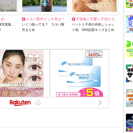
とめ
スタバ新作イッキ見せ！
天使級に可愛い子供たち
猫写真集…
いくつ知ってる？ スタバ新
ペットと子供の仲良しショッ
リ
作まとめ
ト他、SNS話題キッズまとめ