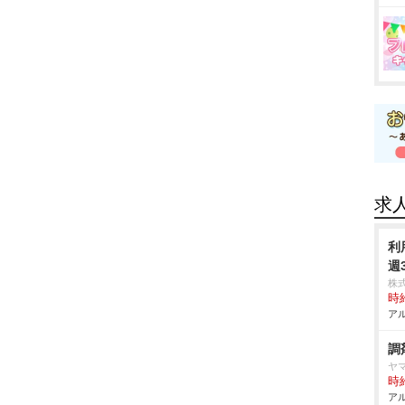
求
利
週
株
時給
アル
調
ヤ
時給
アル