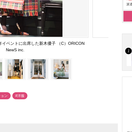
派遣
年イベントに出席した新木優子 （C）ORICON
NewS inc.
ション
#洋服