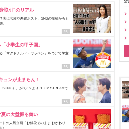
登
身取引”のリアル
？実は恋愛や悪質ホスト、SNSの投稿からも
態。
る「小学生の甲子園」
る「マクドナルド・ワッペン」をつけて学童
にキュンが止まらん！
ONG）』が8／５よりJ:COM STREAMで
マ夏の大盤振る舞い
ートの人気企画「お値段そのまま おかわり
催！