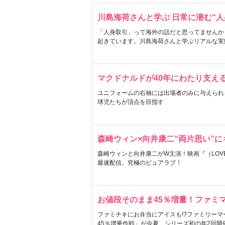
川島海荷さんと学ぶ 日常に潜む“人
「人身取引」って海外の話だと思ってませんか
起きています。川島海荷さんと学ぶリアルな実
マクドナルドが40年にわたり支え
ユニフォームの右袖には出場者のみに与えられ
球児たちが頂点を目指す
森崎ウィン×向井康二“両片思い”
森崎ウィンと向井康二がW主演！映画『（LOVE S
最速配信。究極のピュアラブ！
お値段そのまま45％増量！ファミ
ファミチキにお弁当にアイスも!?ファミリーマ
45％増量作戦」が今夏、シリーズ初の年2回開