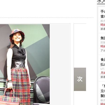
求
手
査
株
時給
派遣
無
田
時給
アル
食
払
U
月給
派遣
「
立
製
株
時給