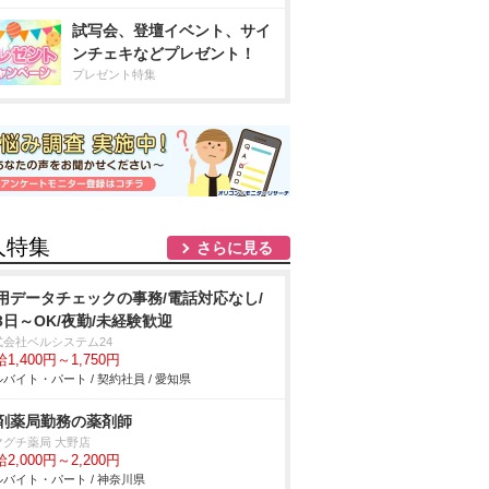
試写会、登壇イベント、サイ
ンチェキなどプレゼント！
プレゼント特集
人特集
さらに見る
用データチェックの事務/電話対応なし/
3日～OK/夜勤/未経験歓迎
式会社ベルシステム24
1,400円～1,750円
バイト・パート / 契約社員 / 愛知県
剤薬局勤務の薬剤師
マグチ薬局 大野店
2,000円～2,200円
バイト・パート / 神奈川県