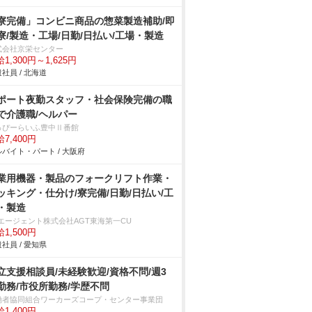
寮完備」コンビニ商品の惣菜製造補助/即
寮/製造・工場/日勤/日払い/工場・製造
式会社京栄センター
1,300円～1,625円
社員 / 北海道
ポート夜勤スタッフ・社会保険完備の職
で介護職/ヘルパー
っぴーらいふ豊中Ⅱ番館
7,400円
バイト・パート / 大阪府
業用機器・製品のフォークリフト作業・
ッキング・仕分け/寮完備/日勤/日払い/工
・製造
Tエージェント株式会社AGT東海第一CU
1,500円
社員 / 愛知県
立支援相談員/未経験歓迎/資格不問/週3
勤務/市役所勤務/学歴不問
働者協同組合ワーカーズコープ・センター事業団
1,400円