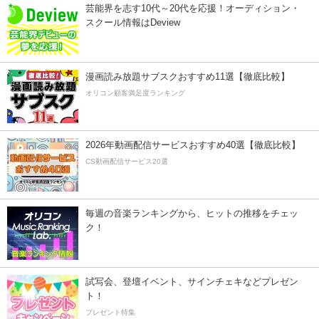
芸能界を志す10代～20代を応援！オーディション・
スクール情報はDeview
漫画読み放題サブスクおすすめ11選【徹底比較】
オリコン顧客満足度ランキング
2026年動画配信サービスおすすめ40選【徹底比較】
CS動画配信サービス20選
毎週の音楽ランキングから、ヒットの推移をチェッ
ク！
試写会、登壇イベント、サインチェキなどプレゼン
ト！
プレゼント特集