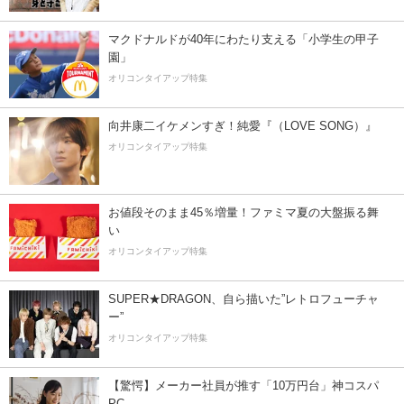
マクドナルドが40年にわたり支える「小学生の甲子
園」
オリコンタイアップ特集
向井康二イケメンすぎ！純愛『（LOVE SONG）』
オリコンタイアップ特集
お値段そのまま45％増量！ファミマ夏の大盤振る舞
い
オリコンタイアップ特集
SUPER★DRAGON、自ら描いた”レトロフューチャ
ー”
オリコンタイアップ特集
【驚愕】メーカー社員が推す「10万円台」神コスパ
PC