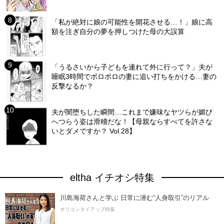
「私が絶対に娘の可能性を開花させる…！」娘に高
額を注ぎ自分の夢を押しつけた母の大誤算
「うるさいから子どもを連れて外に行って？」夫が
睡眠3時間でボロボロの妻に追い打ちをかける…妻の
反撃なるか？
夫が闇堕ちした瞬間…これまで嫌味なヤツらが媚び
へつらう姿は滑稽だな！【母親ならすべてを許さな
いとダメですか？ Vol.28】
eltha イチオシ特集
川島海荷さんと学ぶ 日常に潜む“人身取引”のリアル
オリコンタイアップ特集