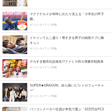
マクドナルドが40年にわたり支える「小学生の甲子
園」
オリコンタイアップ特集
イケメンてんこ盛り！尊すぎる男子の純情ラブに胸
キュン
オリコンタイアップ特集
デカすぎ都市伝説発生!?ファミマ45％増量作戦再来
オリコンタイアップ特集
SUPER★DRAGON、自ら描いた”レトロフューチャ
ー”
オリコンタイアップ特集
パソコンメーカー社員が本気で選ぶ「10万円台PC3