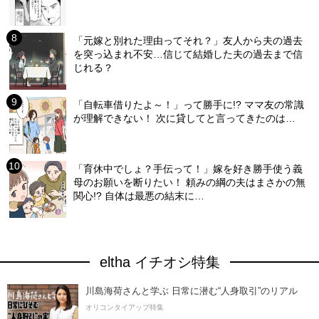
「元嫁と別れた理由ってそれ？」友人から夫の過去
を突っ込まれ不安…信じて結婚した夫の過去まで信
じれる？
「自転車借りたよ～！」って勝手に!? ママ友の常識
が理解できない！ 次に貸してと言ってきたのは…
「育休中でしょ？手伝って！」嫁を好き勝手使う義
母のお願いを断りたい！ 頼みの綱の夫はまさかの無
関心!? 自体は最悪の結末に…
eltha イチオシ特集
川島海荷さんと学ぶ 日常に潜む“人身取引”のリアル
オリコンタイアップ特集