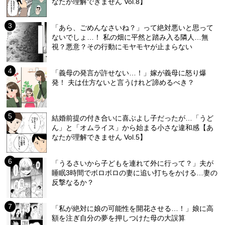
なたが理解できません Vol.8】
「あら、ごめんなさいね？」って絶対悪いと思って
ないでしょ…！ 私の畑に平然と踏み入る隣人…無
視？悪意？その行動にモヤモヤが止まらない
「義母の発言が許せない…！」嫁が義母に怒り爆
発！ 夫は仕方ないと言うけれど諦めるべき？
結婚前提の付き合いに喜ぶよし子だったが…「うど
ん」と「オムライス」から始まる小さな違和感【あ
なたが理解できません Vol.5】
「うるさいから子どもを連れて外に行って？」夫が
睡眠3時間でボロボロの妻に追い打ちをかける…妻の
反撃なるか？
「私が絶対に娘の可能性を開花させる…！」娘に高
額を注ぎ自分の夢を押しつけた母の大誤算