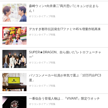
森崎ウィン×向井康二“両片思い”にキュンが止まら
ん！
オリコンタイアップ特集
デカすぎ都市伝説発生!?ファミマ45％増量作戦再来
オリコンタイアップ特集
SUPER★DRAGON、自ら描いた”レトロフューチャ
ー”
オリコンタイアップ特集
パソコンメーカー社員が本気で選ぶ「10万円台PC3
選」
オリコンタイアップ特集
一番似合う登場人物は…『VIVANT』限定ウオッチ
オリコンタイアップ特集