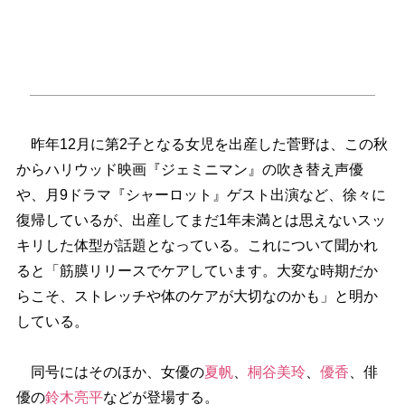
昨年12月に第2子となる女児を出産した菅野は、この秋
からハリウッド映画『ジェミニマン』の吹き替え声優
、月9ドラマ『シャーロット』ゲスト出演など、徐々に
復帰しているが、出産してまだ1年未満とは思えないスッ
キリした体型が話題となっている。これについて聞かれ
ると「筋膜リリースでケアしています。大変な時期だか
らこそ、ストレッチや体のケアが大切なのかも」と明か
している。
同号にはそのほか、女優の
夏帆
、
桐谷美玲
、
優香
、俳
優の
鈴木亮平
などが登場する。