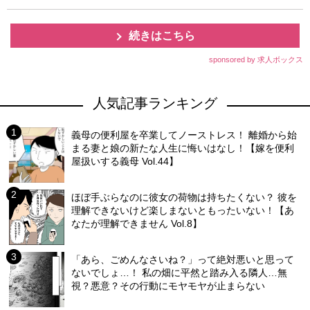
続きはこちら
sponsored by 求人ボックス
人気記事ランキング
義母の便利屋を卒業してノーストレス！ 離婚から始
まる妻と娘の新たな人生に悔いはなし！【嫁を便利
屋扱いする義母 Vol.44】
ほぼ手ぶらなのに彼女の荷物は持ちたくない？ 彼を
理解できないけど楽しまないともったいない！【あ
なたが理解できません Vol.8】
「あら、ごめんなさいね？」って絶対悪いと思って
ないでしょ…！ 私の畑に平然と踏み入る隣人…無
視？悪意？その行動にモヤモヤが止まらない