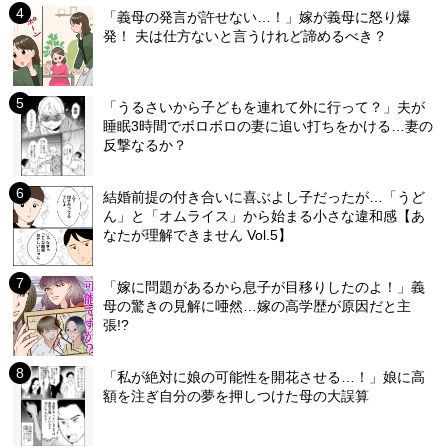
「義母の発言が許せない…！」嫁が義母に怒り爆
発！ 夫は仕方ないと言うけれど諦めるべき？
「うるさいから子どもを連れて外に行って？」夫が
睡眠3時間でボロボロの妻に追い打ちをかける…妻の
反撃なるか？
結婚前提の付き合いに喜ぶよし子だったが…「うど
ん」と「オムライス」から始まる小さな違和感【あ
なたが理解できません Vol.5】
「嫁に問題があるから息子が目移りしたのよ！」義
母の驚きの見解に唖然…嫁の高学歴が原因だと主
張!?
「私が絶対に娘の可能性を開花させる…！」娘に高
額を注ぎ自分の夢を押しつけた母の大誤算