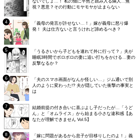
ないでしょ…！ 私の畑に平然と踏み入る隣人…無
視？悪意？その行動にモヤモヤが止まらない
「義母の発言が許せない…！」嫁が義母に怒り爆
発！ 夫は仕方ないと言うけれど諦めるべき？
「うるさいから子どもを連れて外に行って？」夫が
睡眠3時間でボロボロの妻に追い打ちをかける…妻の
反撃なるか？
「夫のスマホ画面がなんか怪しい…」ジム通いで別
人のように変わった!? 夫が隠していた衝撃の事実と
は
結婚前提の付き合いに喜ぶよし子だったが…「うど
ん」と「オムライス」から始まる小さな違和感【あ
なたが理解できません Vol.5】
「嫁に問題があるから息子が目移りしたのよ！」義