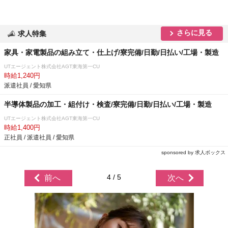
さらに見る
求人特集
家具・家電製品の組み立て・仕上げ/寮完備/日勤/日払い/工場・製造
UTエージェント株式会社AGT東海第一CU
時給1,240円
派遣社員 / 愛知県
半導体製品の加工・組付け・検査/寮完備/日勤/日払い/工場・製造
UTエージェント株式会社AGT東海第一CU
時給1,400円
正社員 / 派遣社員 / 愛知県
sponsored by 求人ボックス
4 / 5
前へ
次へ