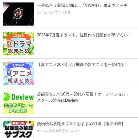
一番似合う登場人物は…『VIVANT』限定ウオッチ
オリコンタイアップ特集
2026年7月夏ドラマも、注目作＆話題作が勢ぞろい！
【夏アニメ2026】7月期夏の新アニメを一挙紹介！
芸能界を志す10代～20代を応援！オーディション・
スクール情報はDeview
漫画読み放題サブスクおすすめ11選【徹底比較】
オリコン顧客満足度ランキング