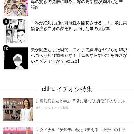
母の驚きの見解に唖然…嫁の高学歴が原因だと主
張!?
「私が絶対に娘の可能性を開花させる…！」娘に高
額を注ぎ自分の夢を押しつけた母の大誤算
夫が闇堕ちした瞬間…これまで嫌味なヤツらが媚び
へつらう姿は滑稽だな！【母親ならすべてを許さな
いとダメですか？ Vol.28】
eltha イチオシ特集
川島海荷さんと学ぶ 日常に潜む“人身取引”のリアル
オリコンタイアップ特集
マクドナルドが40年にわたり支える「小学生の甲子