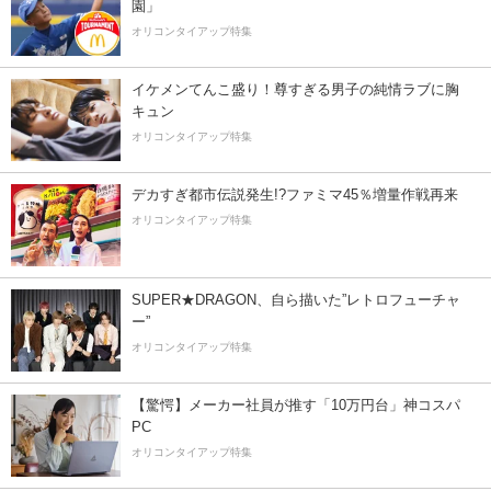
園」
オリコンタイアップ特集
イケメンてんこ盛り！尊すぎる男子の純情ラブに胸
キュン
オリコンタイアップ特集
デカすぎ都市伝説発生!?ファミマ45％増量作戦再来
オリコンタイアップ特集
SUPER★DRAGON、自ら描いた”レトロフューチャ
ー”
オリコンタイアップ特集
【驚愕】メーカー社員が推す「10万円台」神コスパ
PC
オリコンタイアップ特集