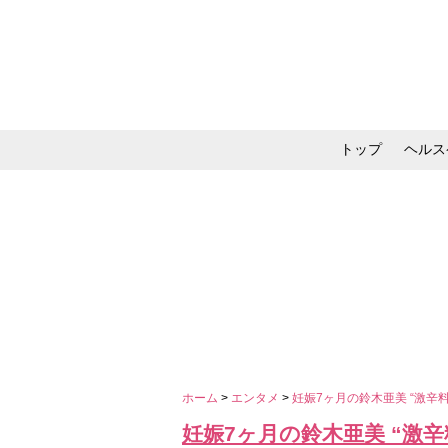
トップ
ヘルス
メイク・コスメ・スキ
ホーム
>
エンタメ
>
妊娠7ヶ月の鈴木亜美 “激辛
妊娠7ヶ月の鈴木亜美 “激