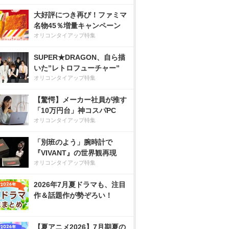
大好評につき再び！ファミマ
名物45％増量キャンペーン
オリコンタイアップ特集
SUPER★DRAGON、自ら描
いた”レトロフューチャー”
オリコンタイアップ特集
【驚愕】メーカー社員が推す
「10万円台」神コスパPC
オリコンタイアップ特集
「別班のよう」腕時計で
『VIVANT』の世界観再現
オリコンタイアップ特集
2026年7月夏ドラマも、注目
作＆話題作が勢ぞろい！
【夏アニメ2026】7月期夏の