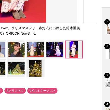
ircus by avex』クリスマスツリー点灯式に出席した鈴木亜美
C）ORICON NewS inc.
優
#クリスマス
#イルミネーション