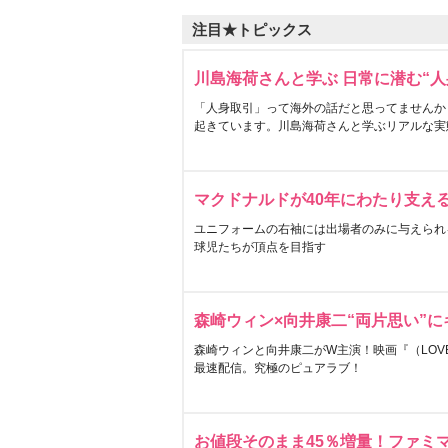
注目★トピックス
川島海荷さんと学ぶ 日常に潜む“人
「人身取引」って海外の話だと思ってませんか
起きています。川島海荷さんと学ぶリアルな実
マクドナルドが40年にわたり支え
ユニフォームの右袖には出場者のみに与えられ
球児たちが頂点を目指す
森崎ウィン×向井康二“両片思い”
森崎ウィンと向井康二がW主演！映画『（LOVE S
最速配信。究極のピュアラブ！
お値段そのまま45％増量！ファミ