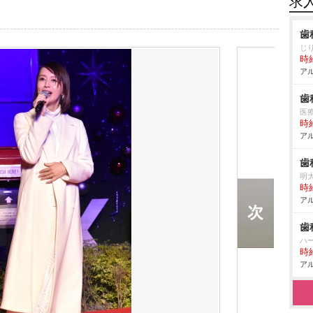
求
歯
じ
時給
アル
歯
医
時給
アル
歯
明
時給
アル
歯
ハ
時給
アル