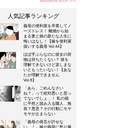
sponsored by 求人ボックス
人気記事ランキング
義母の便利屋を卒業してノ
ーストレス！ 離婚から始
まる妻と娘の新たな人生に
悔いはなし！【嫁を便利屋
扱いする義母 Vol.44】
ほぼ手ぶらなのに彼女の荷
物は持ちたくない？ 彼を
理解できないけど楽しまな
いともったいない！【あな
たが理解できません
Vol.8】
「あら、ごめんなさい
ね？」って絶対悪いと思っ
てないでしょ…！ 私の畑
に平然と踏み入る隣人…無
視？悪意？その行動にモヤ
モヤが止まらない
「義母の発言が許せな
い…！」嫁が義母に怒り爆