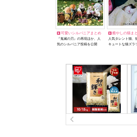
可愛いシルバニアまとめ
癒やしの猫ま
『鬼滅の刃』の再現ほか、人
人気タレント猫、
気のシルバニア投稿を公開
キュートな猫ズラ