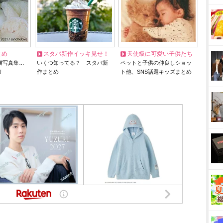
とめ
スタバ新作イッキ見せ！
天使級に可愛い子供たち
猫写真集…
いくつ知ってる？ スタバ新
ペットと子供の仲良しショッ
リ
作まとめ
ト他、SNS話題キッズまとめ