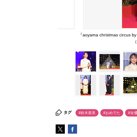
『aoyama christmas c
（
タグ
#鈴木亜美
#おめでた
#女