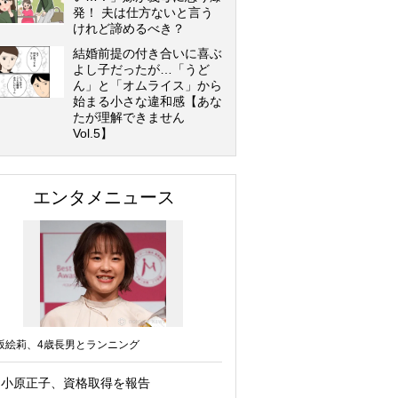
発！ 夫は仕方ないと言う
けれど諦めるべき？
結婚前提の付き合いに喜ぶ
よし子だったが…「うど
ん」と「オムライス」から
始まる小さな違和感【あな
たが理解できません
Vol.5】
エンタメニュース
坂絵莉、4歳長男とランニング
小原正子、資格取得を報告