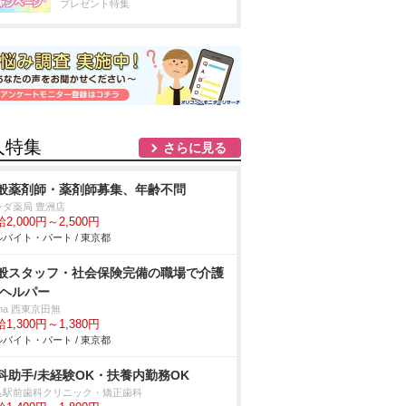
プレゼント特集
人特集
さらに見る
般薬剤師・薬剤師募集、年齢不問
ンダ薬局 豊洲店
2,000円～2,500円
バイト・パート / 東京都
般スタッフ・社会保険完備の職場で介護
/ヘルパー
rna 西東京田無
1,300円～1,380円
バイト・パート / 東京都
科助手/未経験OK・扶養内勤務OK
込駅前歯科クリニック・矯正歯科