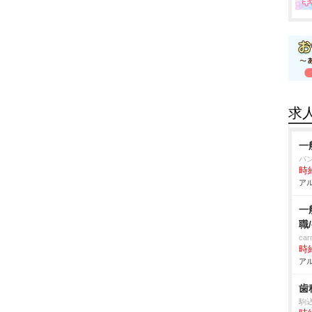
求
一
パ
時給
アル
一
職
ca
時給
アル
歯
駒