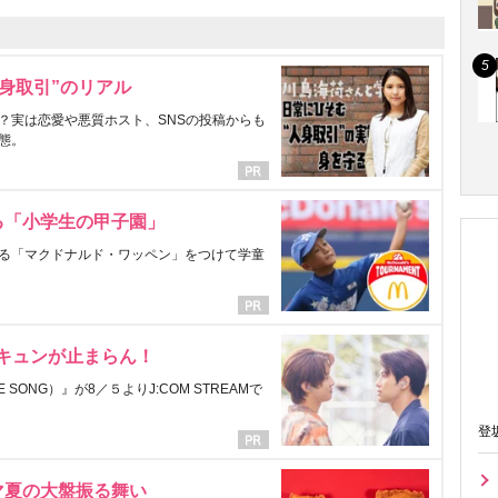
身取引”のリアル
？実は恋愛や悪質ホスト、SNSの投稿からも
態。
る「小学生の甲子園」
る「マクドナルド・ワッペン」をつけて学童
にキュンが止まらん！
ONG）』が8／５よりJ:COM STREAMで
登
マ夏の大盤振る舞い