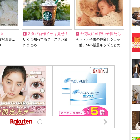
とめ
スタバ新作イッキ見せ！
天使級に可愛い子供たち
猫写真集…
いくつ知ってる？ スタバ新
ペットと子供の仲良しショッ
リ
作まとめ
ト他、SNS話題キッズまとめ