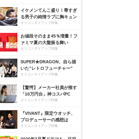
イケメンてんこ盛り！尊すぎ
る男子の純情ラブに胸キュン
オリコンタイアップ特集
お値段そのまま45％増量！フ
ァミマ夏の大盤振る舞い
オリコンタイアップ特集
SUPER★DRAGON、自ら描
いた”レトロフューチャー”
オリコンタイアップ特集
【驚愕】メーカー社員が推す
「10万円台」神コスパPC
オリコンタイアップ特集
『VIVANT』限定ウオッチ、
プロデューサーの感想は
オリコンタイアップ特集