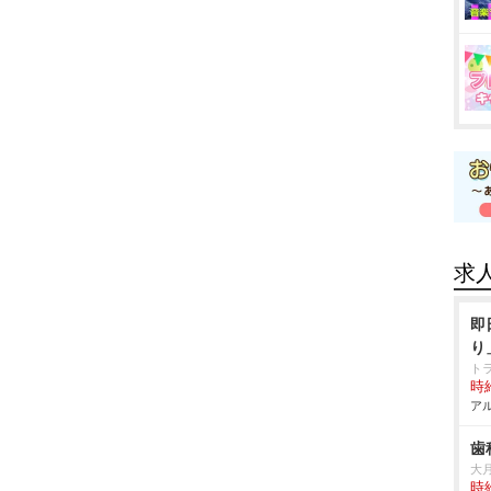
求
即
り
ト
時給
アル
歯
大
時給