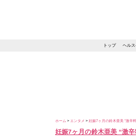
トップ
ヘルス
メイク・コスメ・スキ
ホーム
>
エンタメ
>
妊娠7ヶ月の鈴木亜美 “激辛
妊娠7ヶ月の鈴木亜美 “激