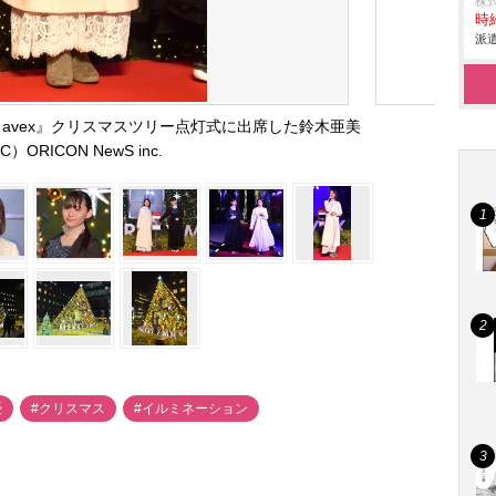
株
時給
派遣
ircus by avex』クリスマスツリー点灯式に出席した鈴木亜美
C）ORICON NewS inc.
優
#クリスマス
#イルミネーション