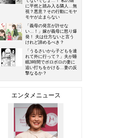
てないでしょ…！ 私の畑
に平然と踏み入る隣人…無
視？悪意？その行動にモヤ
モヤが止まらない
「義母の発言が許せな
い…！」嫁が義母に怒り爆
発！ 夫は仕方ないと言う
けれど諦めるべき？
「うるさいから子どもを連
れて外に行って？」夫が睡
眠3時間でボロボロの妻に
追い打ちをかける…妻の反
撃なるか？
エンタメニュース