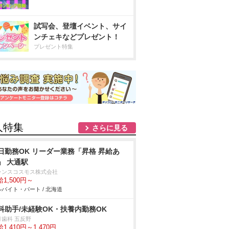
試写会、登壇イベント、サイ
ンチェキなどプレゼント！
プレゼント特集
人特集
さらに見る
日勤務OK リーダー業務「昇格 昇給あ
」 大通駅
ランスコスモス株式会社
1,500円～
バイト・パート / 北海道
科助手/未経験OK・扶養内勤務OK
月歯科 五反野
1,410円～1,470円