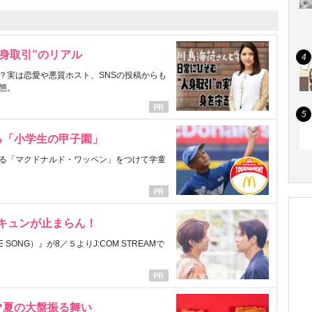
身取引”のリアル
？実は恋愛や悪質ホスト、SNSの投稿からも
態。
る「小学生の甲子園」
る「マクドナルド・ワッペン」をつけて学童
にキュンが止まらん！
ONG）』が8／５よりJ:COM STREAMで
マ夏の大盤振る舞い