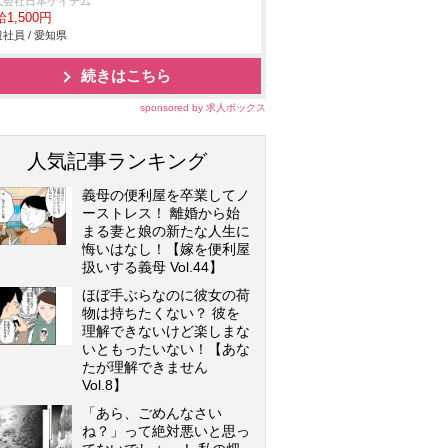
式会社日本ケイテム
1,500円
社員 / 愛知県
続きはこちら
sponsored by 求人ボックス
人気記事ランキング
義母の便利屋を卒業してノ
ーストレス！ 離婚から始
まる妻と娘の新たな人生に
悔いはなし！【嫁を便利屋
扱いする義母 Vol.44】
ほぼ手ぶらなのに彼女の荷
物は持ちたくない？ 彼を
理解できないけど楽しまな
いともったいない！【あな
たが理解できません
Vol.8】
「あら、ごめんなさい
ね？」って絶対悪いと思っ