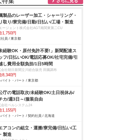
人特集
さらに見る
属製品のレーザー加工・シャーリング・
リ取り/寮完備/日勤/日払い/工場・製造
Tエージェント株式会社AGT南関東第二CU
1,750円
社員 / 東京都
未経験OK・原付免許不要!」新聞配達ス
ッフ/日払いOK/電話応募OK/社宅完備/引
越し費用全額負担/1日5時間
式会社朝日新聞立川総合販売 田園調布
8,340円
バイト・パート / 東京都
公庁の電話取次/未経験OK/土日祝休み/
チカ/週3日～/服装自由
式会社ベルシステム24
1,155円
バイト・パート / 契約社員 / 北海道
エアコンの組立・運搬/寮完備/日払い/工
・製造