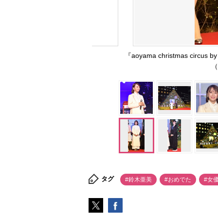
『aoyama christmas c
（
タグ
#鈴木亜美
#おめでた
#女