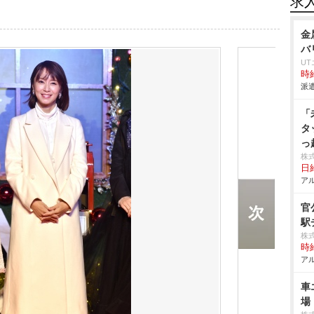
求
金
バ
U
時給
派遣
「
タ
っ
株
日給
アル
官
駅
株
時給
アル
車
場