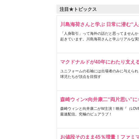
注目★トピックス
川島海荷さんと学ぶ 日常に潜む“人
「人身取引」って海外の話だと思ってませんか
起きています。川島海荷さんと学ぶリアルな実
マクドナルドが40年にわたり支え
ユニフォームの右袖には出場者のみに与えられ
球児たちが頂点を目指す
森崎ウィン×向井康二“両片思い”
森崎ウィンと向井康二がW主演！映画『（LOVE S
最速配信。究極のピュアラブ！
お値段そのまま45％増量！ファミ