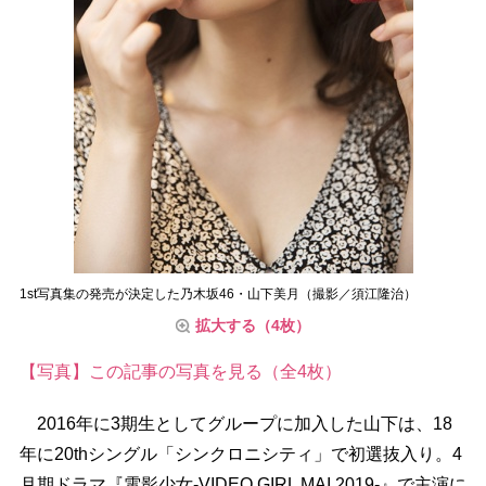
1st写真集の発売が決定した乃木坂46・山下美月（撮影／須江隆治）
拡大する（4枚）
【写真】この記事の写真を見る（全4枚）
2016年に3期生としてグループに加入した山下は、18
年に20thシングル「シンクロニシティ」で初選抜入り。4
月期ドラマ『電影少女-VIDEO GIRL MAI 2019-』で主演に