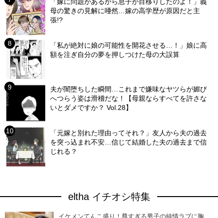
「嫁に問題があるから息子が目移りしたのよ！」義
母の驚きの見解に唖然…嫁の高学歴が原因だと主
張!?
「私が絶対に娘の可能性を開花させる…！」娘に高
額を注ぎ自分の夢を押しつけた母の大誤算
夫が闇堕ちした瞬間…これまで嫌味なヤツらが媚び
へつらう姿は滑稽だな！【母親ならすべてを許さな
いとダメですか？ Vol.28】
「元嫁と別れた理由ってそれ？」友人から夫の過去
を突っ込まれ不安…信じて結婚した夫の過去まで信
じれる？
eltha イチオシ特集
イケメンてんこ盛り！尊すぎる男子の純情ラブに胸