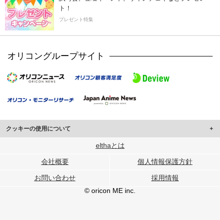
ト！
プレゼント特集
オリコングループサイト
クッキーの使用について
このサイトでは Cookie を使用して、ユーザーに合わせたコンテンツや広告の
elthaとは
表示、ソーシャル メディア機能の提供、広告の表示回数やクリック数の測定を
会社概要
個人情報保護方針
行っています。
また、ユーザーによるサイトの利用状況についても情報を収集し、ソーシャル
お問い合わせ
採用情報
メディアや広告配信、データ解析の各パートナーに提供しています。
各パートナーは、この情報とユーザーが各パートナーに提供した他の情報や、
© oricon ME inc.
ユーザーが各パートナーのサービスを使用したときに収集した他の情報を組み
合わせて使用することがあります。