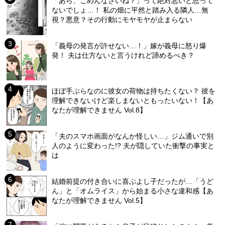
「あら、ごめんなさいね？」って絶対悪いと思って
ないでしょ…！ 私の畑に平然と踏み入る隣人…無
視？悪意？その行動にモヤモヤが止まらない
「義母の発言が許せない…！」嫁が義母に怒り爆
発！ 夫は仕方ないと言うけれど諦めるべき？
ほぼ手ぶらなのに彼女の荷物は持ちたくない？ 彼を
理解できないけど楽しまないともったいない！【あ
なたが理解できません Vol.8】
「夫のスマホ画面がなんか怪しい…」ジム通いで別
人のように変わった!? 夫が隠していた衝撃の事実と
は
結婚前提の付き合いに喜ぶよし子だったが…「うど
ん」と「オムライス」から始まる小さな違和感【あ
なたが理解できません Vol.5】