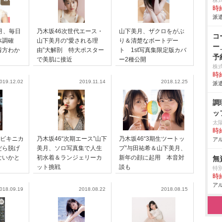
株
時給
派遣
月、毎日
乃木坂46次世代エース・
山下美月、ザクロをがぶ
コ
体調確
山下美月の“愛される理
り＆清楚なボートデー
ー
着方わか
由”大解剖 特大ポスター
ト 1st写真集限定版カバ
予
で美肌に接近
ー2種公開
株
時給
019.12.02
2019.11.14
2018.12.25
派遣
調
ッ
太
時給
”ビキニカ
乃木坂46“次期エース”山下
乃木坂46“3期生ツートッ
アル
だら脱げ
美月、ソロ写真集で人生
プ”与田祐希＆山下美月、
ないかと
初水着＆ランジェリーカ
新年の顔に起用 本音対
無
ット挑戦
談も
特
時給
アル
018.09.19
2018.08.22
2018.08.15