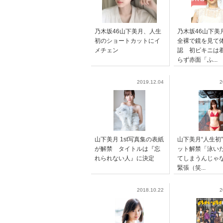
乃木坂46山下美月、人生
乃木坂46山下美
初のショートカットにイ
全裸で鏡を見て
メチェン
認 初ビキニは
らず赤面「ふ...
2019.12.04
2
山下美月 1st写真集の表紙
山下美月“人生初
が解禁 タイトルは『忘
ット解禁「泳い
れられない人』に決定
てしまうんじゃ
緊張（笑...
2018.10.22
2