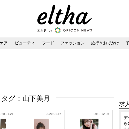
ケア
ビューティ
フード
ファッション
旅行＆おでかけ
ンケア
ダイエット・ボディケア
ヘアスタイル・ヘアアレンジ
タグ：山下美月
求
020.01.21
2020.01.15
2019.12.05
デ
ら