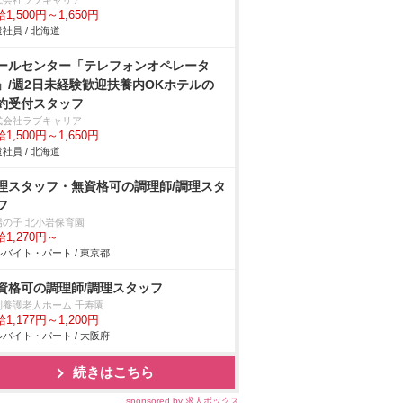
式会社ラブキャリア
1,500円～1,650円
社員 / 北海道
ールセンター「テレフォンオペレータ
」/週2日未経験歓迎扶養内OKホテルの
約受付スタッフ
式会社ラブキャリア
1,500円～1,650円
社員 / 北海道
理スタッフ・無資格可の調理師/調理スタ
フ
陽の子 北小岩保育園
1,270円～
バイト・パート / 東京都
資格可の調理師/調理スタッフ
別養護老人ホーム 千寿園
1,177円～1,200円
バイト・パート / 大阪府
続きはこちら
sponsored by 求人ボックス