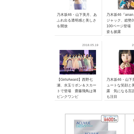
乃木坂46・山下美月、あ
乃木坂46『ana
ふれ出る透明感と美しさ
ジャック、総勢3
を開放
100ページ登場
姿も披露
2018.05.19
2
【GirlsAward】西野七
乃木坂46・山下
瀬、水玉リボン＆スカー
ュートな笑顔と
トで登場 齋藤飛鳥は薄
露 気になる言
ピンクワンピ
も注目