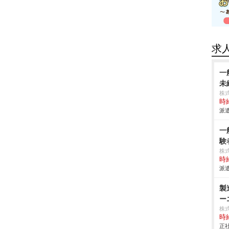
求
一
未
株
時給
派遣
一
験
株
時給
派遣
製
ー
株
時給
正社