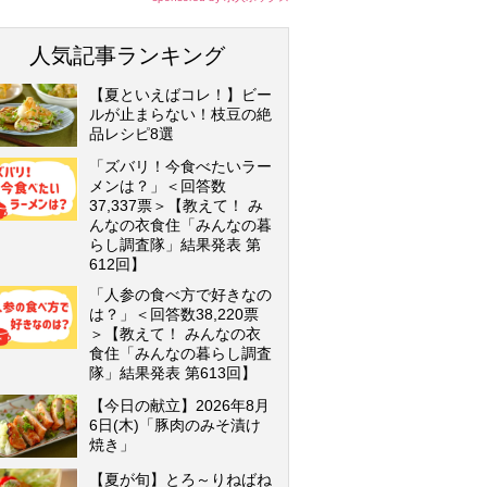
人気記事ランキング
【夏といえばコレ！】ビー
ルが止まらない！枝豆の絶
品レシピ8選
「ズバリ！今食べたいラー
メンは？」＜回答数
37,337票＞【教えて！ み
んなの衣食住「みんなの暮
らし調査隊」結果発表 第
612回】
「人参の食べ方で好きなの
は？」＜回答数38,220票
＞【教えて！ みんなの衣
食住「みんなの暮らし調査
隊」結果発表 第613回】
【今日の献立】2026年8月
6日(木)「豚肉のみそ漬け
焼き」
【夏が旬】とろ～りねばね