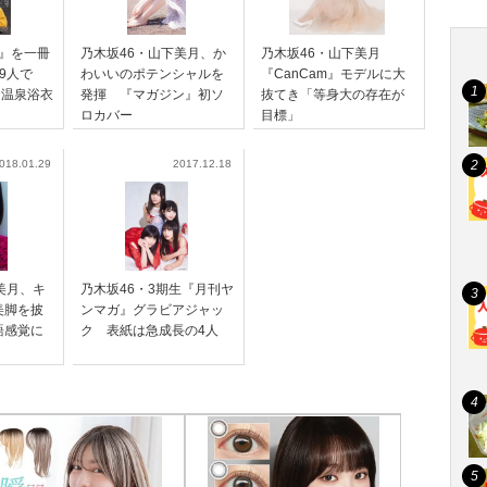
n』を一冊
乃木坂46・山下美月、か
乃木坂46・山下美月
9人で
わいいのポテンシャルを
『CanCam』モデルに大
 温泉浴衣
発揮 『マガジン』初ソ
抜てき「等身大の存在が
ロカバー
目標」
018.01.29
2017.12.18
美月、キ
乃木坂46・3期生『月刊ヤ
美脚を披
ンマガ』グラビアジャッ
語感覚に
ク 表紙は急成長の4人