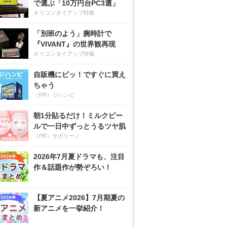
で選ぶ「10万円台PC3選」
オリコンタイアップ特集
「別班のよう」腕時計で
『VIVANT』の世界観再現
オリコンタイアップ特集
自販機にピッ！ですぐに買え
ちゃう
（PR）ジハンピ
朝1分貼るだけ！ミルクピー
ルで一日中ずっとうるツヤ肌
（PR）サボリーノ
2026年7月夏ドラマも、注目
作＆話題作が勢ぞろい！
【夏アニメ2026】7月期夏の
新アニメを一挙紹介！