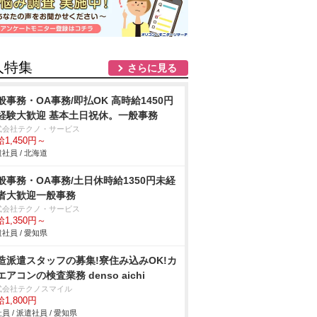
人特集
さらに見る
般事務・OA事務/即払OK 高時給1450円
経験大歓迎 基本土日祝休。一般事務
式会社テクノ・サービス
1,450円～
社員 / 北海道
般事務・OA事務/土日休時給1350円未経
者大歓迎一般事務
式会社テクノ・サービス
1,350円～
社員 / 愛知県
造派遣スタッフの募集!寮住み込みOK!カ
エアコンの検査業務 denso aichi
式会社テクノスマイル
1,800円
員 / 派遣社員 / 愛知県