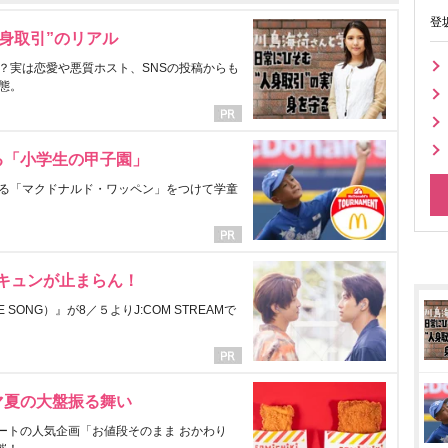
登
身取引”のリアル
？実は恋愛や悪質ホスト、SNSの投稿からも
態。
る「小学生の甲子園」
る「マクドナルド・ワッペン」をつけて学童
にキュンが止まらん！
ONG）』が8／５よりJ:COM STREAMで
マ夏の大盤振る舞い
ートの人気企画「お値段そのまま おかわり