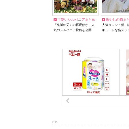
可愛いシルバニアまとめ
癒やしの猫ま
『鬼滅の刃』の再現ほか、人
人気タレント猫、
気のシルバニア投稿を公開
キュートな猫ズラ
P R