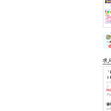
求
「
ト
な
ば
時給
アル
歯
医