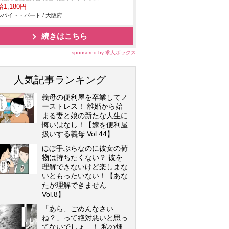
1,180円
バイト・パート / 大阪府
続きはこちら
sponsored by 求人ボックス
人気記事ランキング
義母の便利屋を卒業してノ
ーストレス！ 離婚から始
まる妻と娘の新たな人生に
悔いはなし！【嫁を便利屋
扱いする義母 Vol.44】
ほぼ手ぶらなのに彼女の荷
物は持ちたくない？ 彼を
理解できないけど楽しまな
いともったいない！【あな
たが理解できません
Vol.8】
「あら、ごめんなさい
ね？」って絶対悪いと思っ
てないでしょ…！ 私の畑