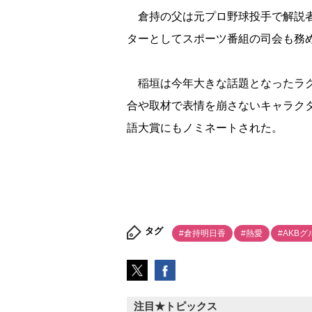
倉持の父は元プロ野球投手で解説者
ターとしてスポーツ番組の司会も務
稲垣は今年大きな話題となったラグ
合や取材で表情を崩さないキャラク
語大賞にもノミネートされた。
タグ
#倉持明日香
#熱愛
#AKB
注目★トピックス