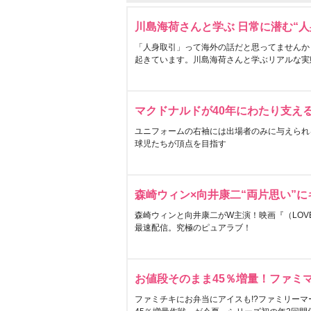
川島海荷さんと学ぶ 日常に潜む“人
「人身取引」って海外の話だと思ってませんか
起きています。川島海荷さんと学ぶリアルな実
マクドナルドが40年にわたり支え
ユニフォームの右袖には出場者のみに与えられ
球児たちが頂点を目指す
森崎ウィン×向井康二“両片思い”
森崎ウィンと向井康二がW主演！映画『（LOVE S
最速配信。究極のピュアラブ！
お値段そのまま45％増量！ファミ
ファミチキにお弁当にアイスも!?ファミリーマ