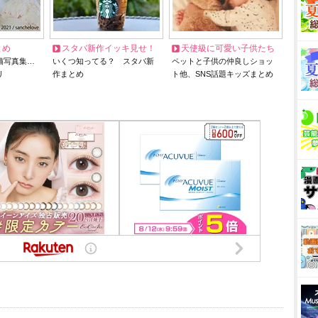
とめ
スタバ新作イッキ見せ！
天使級に可愛い子供たち
猫写真集…
いくつ知ってる？ スタバ新
ペットと子供の仲良しショッ
リ
作まとめ
ト他、SNS話題キッズまとめ