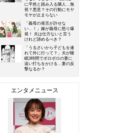
に平然と踏み入る隣人…無
視？悪意？その行動にモヤ
モヤが止まらない
「義母の発言が許せな
い…！」嫁が義母に怒り爆
発！ 夫は仕方ないと言う
けれど諦めるべき？
「うるさいから子どもを連
れて外に行って？」夫が睡
眠3時間でボロボロの妻に
追い打ちをかける…妻の反
撃なるか？
エンタメニュース