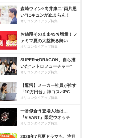
森崎ウィン×向井康二“両片思
い”にキュンが止まらん！
オリコンタイアップ特集
お値段そのまま45％増量！フ
ァミマ夏の大盤振る舞い
オリコンタイアップ特集
SUPER★DRAGON、自ら描
いた”レトロフューチャー”
オリコンタイアップ特集
【驚愕】メーカー社員が推す
「10万円台」神コスパPC
オリコンタイアップ特集
一番似合う登場人物は…
『VIVANT』限定ウオッチ
オリコンタイアップ特集
2026年7月夏ドラマも、注目