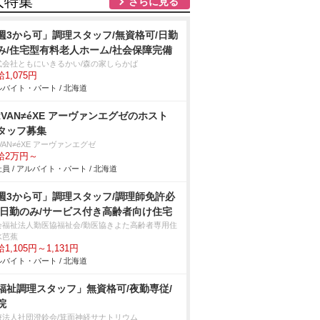
人特集
さらに見る
週3から可」調理スタッフ/無資格可/日勤
み/住宅型有料老人ホーム/社会保障完備
式会社ともにいきるかい/森の家しらかば
1,075円
バイト・パート / 北海道
RVAN≠éXE アーヴァンエグゼのホスト
タッフ募集
VAN≠éXE アーヴァンエグゼ
給2万円～
員 / アルバイト・パート / 北海道
週3から可」調理スタッフ/調理師免許必
/日勤のみ/サービス付き高齢者向け住宅
会福祉法人勤医協福祉会/勤医協きよた高齢者専用住
水芭蕉
1,105円～1,131円
バイト・パート / 北海道
福祉調理スタッフ」無資格可/夜勤専従/
院
療法人社団澄鈴会/箕面神経サナトリウム