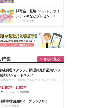
試写会、登壇イベント、サイ
ンチェキなどプレゼント！
プレゼント特集
人特集
さらに見る
福祉調理スタッフ」調理師免許必須/シフ
相談可/ショートステイ
も介護サポート 有限会社/津島 ケアセンター まほろ
1,250円～1,350円
バイト・パート / 愛知県
科助手/未経験OK・ブランクOK
療法人社団悠和会