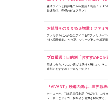
森崎ウィンと向井康二がW主演！映画『（LOVE S
最速配信。究極のピュアラブ！
お値段そのまま45％増量！ファミ
ファミチキにお弁当にアイスも!?ファミリーマ
45％増量作戦」が今夏、シリーズ初の年2回開
プロ厳選！目的別「おすすめPC９
用途に合うパソコン選びは意外と難しい。そこ
途別のおすすめモデルをご紹介！
『VIVANT』続編の鍵は…世界観
セイコーが、TBS系日曜劇場『VIVANT』コ
ューサーとセイコー担当者が魅力を解説する。