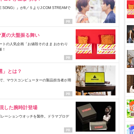
ONG）』が8／５よりJ:COM STREAMで
マ夏の大盤振る舞い
ートの人気企画「お値段そのまま おかわり
催！
選」とは？
で、マウスコンピューターの製品担当者が用
表現した腕時計登場
ラボレーションウオッチを製作。ドラマプロデ