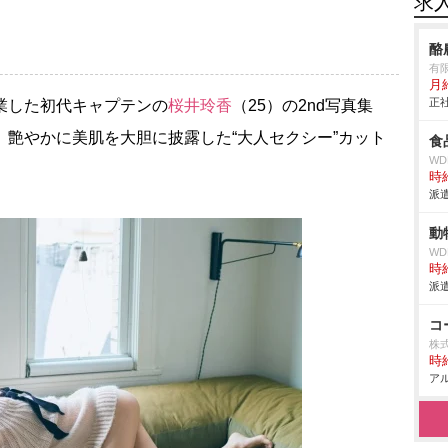
求
酪
有
月
正社
業した初代キャプテンの
桜井玲香
（25）の2nd写真集
、艶やかに美肌を大胆に披露した“大人セクシー”カット
食
W
時給
派遣
動
W
時給
派遣
コ
株式
時給
アル