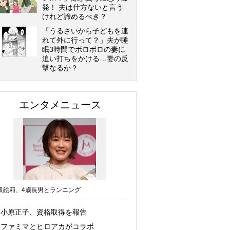
発！ 夫は仕方ないと言う
けれど諦めるべき？
「うるさいから子どもを連
れて外に行って？」夫が睡
眠3時間でボロボロの妻に
追い打ちをかける…妻の反
撃なるか？
エンタメニュース
坂絵莉、4歳長男とランニング
小原正子、資格取得を報告
ファミマとヒロアカがコラボ