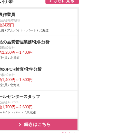
人特集
さらに見る
農作業員
限会社福本牧場
給24万円
員 / アルバイト・パート / 北海道
品の品質管理業務/化学分析
DB株式会社
1,250円～1,400円
社員 / 北海道
物のPCR検査/化学分析
DB株式会社
1,400円～1,500円
社員 / 北海道
ールセンタースタッフ
会社A-urora
1,700円～2,600円
バイト・パート / 東京都
続きはこちら