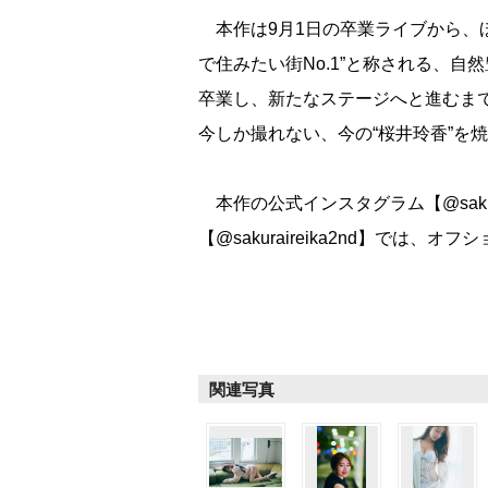
本作は9月1日の卒業ライブから、ほ
で住みたい街No.1”と称される、
卒業し、新たなステージへと進むま
今しか撮れない、今の“桜井玲香”を
本作の公式インスタグラム【@sakurair
【@sakuraireika2nd】では
関連写真