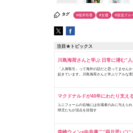
タグ
#桜井玲香
#女優
#坂道グル
注目★トピックス
川島海荷さんと学ぶ 日常に潜む“人
「人身取引」って海外の話だと思ってませんか
起きています。川島海荷さんと学ぶリアルな実
マクドナルドが40年にわたり支え
ユニフォームの右袖には出場者のみに与えられ
球児たちが頂点を目指す
森崎ウィン×向井康二“両片思い”