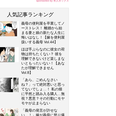
sponsored by 求人ボックス
人気記事ランキング
義母の便利屋を卒業してノ
ーストレス！ 離婚から始
まる妻と娘の新たな人生に
悔いはなし！【嫁を便利屋
扱いする義母 Vol.44】
ほぼ手ぶらなのに彼女の荷
物は持ちたくない？ 彼を
理解できないけど楽しまな
いともったいない！【あな
たが理解できません
Vol.8】
「あら、ごめんなさい
ね？」って絶対悪いと思っ
てないでしょ…！ 私の畑
に平然と踏み入る隣人…無
視？悪意？その行動にモヤ
モヤが止まらない
「義母の発言が許せな
い…！」嫁が義母に怒り爆