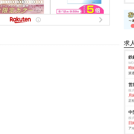
求
鉄
W
時給
派遣
営
株式
月
正社
中
株
日給
アル