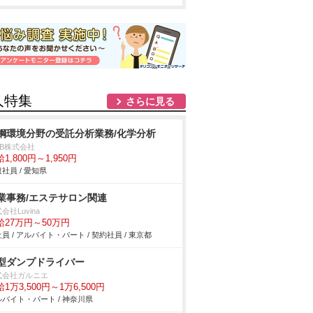
人特集
さらに見る
鋼環境分野の受託分析業務/化学分析
DB株式会社
1,800円～1,950円
社員 / 愛知県
業事務/エステサロン関連
会社Luvina
給27万円～50万円
員 / アルバイト・パート / 契約社員 / 東京都
型ダンプドライバー
式会社ガルニエ
1万3,500円～1万6,500円
バイト・パート / 神奈川県