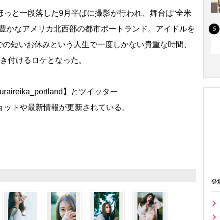
っと一段落した9月半ばに撮影が行われ、舞台は“全米
自然豊かなアメリカ北西部の都市ポートランド。アイドルを
での短いお休みという人生で一度しかない貴重な時間、
焼き付けるロケとなった。
eika_portland】とツイッター
、オフショットや最新情報が更新されている。
登