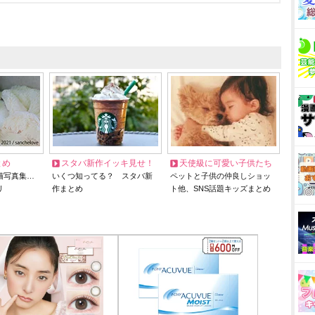
とめ
スタバ新作イッキ見せ！
天使級に可愛い子供たち
猫写真集…
いくつ知ってる？ スタバ新
ペットと子供の仲良しショッ
リ
作まとめ
ト他、SNS話題キッズまとめ