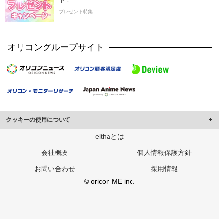
ト！
プレゼント特集
オリコングループサイト
クッキーの使用について
このサイトでは Cookie を使用して、ユーザーに合わせたコンテンツや広告の
elthaとは
表示、ソーシャル メディア機能の提供、広告の表示回数やクリック数の測定を
会社概要
個人情報保護方針
行っています。
また、ユーザーによるサイトの利用状況についても情報を収集し、ソーシャル
お問い合わせ
採用情報
メディアや広告配信、データ解析の各パートナーに提供しています。
各パートナーは、この情報とユーザーが各パートナーに提供した他の情報や、
© oricon ME inc.
ユーザーが各パートナーのサービスを使用したときに収集した他の情報を組み
合わせて使用することがあります。