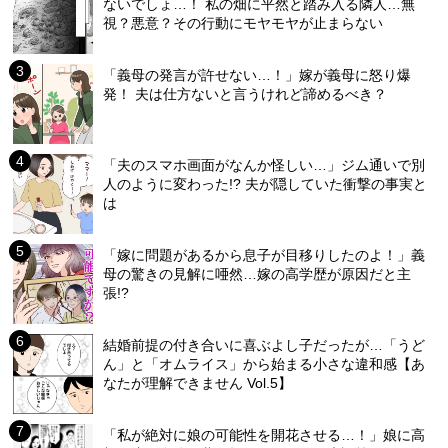
ないでしょ…！ 私の畑に平然と踏み入る隣人…無
視？悪意？その行動にモヤモヤが止まらない
「義母の発言が許せない…！」嫁が義母に怒り爆
発！ 夫は仕方ないと言うけれど諦めるべき？
「夫のスマホ画面がなんか怪しい…」ジム通いで別
人のように変わった!? 夫が隠していた衝撃の事実と
は
「嫁に問題があるから息子が目移りしたのよ！」義
母の驚きの見解に唖然…嫁の高学歴が原因だと主
張!?
結婚前提の付き合いに喜ぶよし子だったが…「うど
ん」と「オムライス」から始まる小さな違和感【あ
なたが理解できません Vol.5】
「私が絶対に娘の可能性を開花させる…！」娘に高