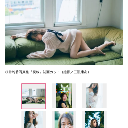
桜井玲香写真集『視線』誌面カット（撮影／三瓶康友）