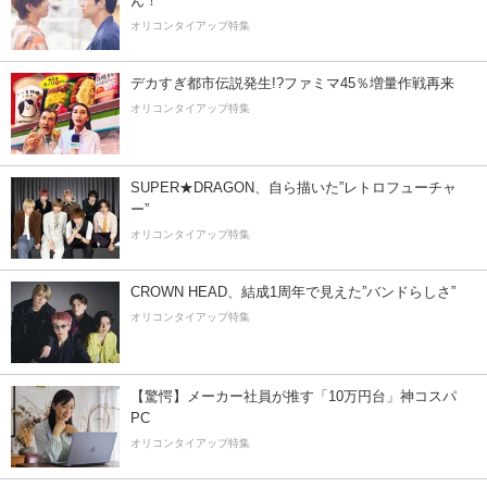
ん！
オリコンタイアップ特集
デカすぎ都市伝説発生!?ファミマ45％増量作戦再来
オリコンタイアップ特集
SUPER★DRAGON、自ら描いた”レトロフューチャ
ー”
オリコンタイアップ特集
CROWN HEAD、結成1周年で見えた”バンドらしさ”
オリコンタイアップ特集
【驚愕】メーカー社員が推す「10万円台」神コスパ
PC
オリコンタイアップ特集