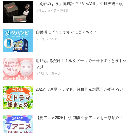
「別班のよう」腕時計で『VIVANT』の世界観再現
オリコンタイアップ特集
自販機にピッ！ですぐに買えちゃう
（PR）ジハンピ
朝1分貼るだけ！ミルクピールで一日中ずっとうるツ
ヤ肌
（PR）サボリーノ
2026年7月夏ドラマも、注目作＆話題作が勢ぞろい！
【夏アニメ2026】7月期夏の新アニメを一挙紹介！