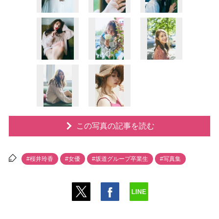
この写真の記事を読む
#桜井玲香
#女優
#坂道グループ卒業生
#写真集