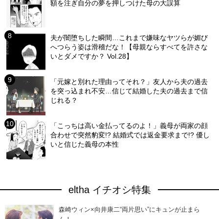
額を注ぎ自分の夢を押しつけた母の大誤算
夫が闇堕ちした瞬間…これまで嫌味なヤツらが媚び
へつらう姿は滑稽だな！【母親ならすべてを許さな
いとダメですか？ Vol.28】
「元嫁と別れた理由ってそれ？」友人から夫の過去
を突っ込まれ不安…信じて結婚した夫の過去まで信
じれる？
「こっちは高い金払ってるのよ！」義母が両家の顔
合わせで突然豹変!? 結婚式では返金要求まで!? 優し
いと信じた義母の本性
eltha イチオシ特集
森崎ウィン×向井康二“両片思い”にキュンが止まら