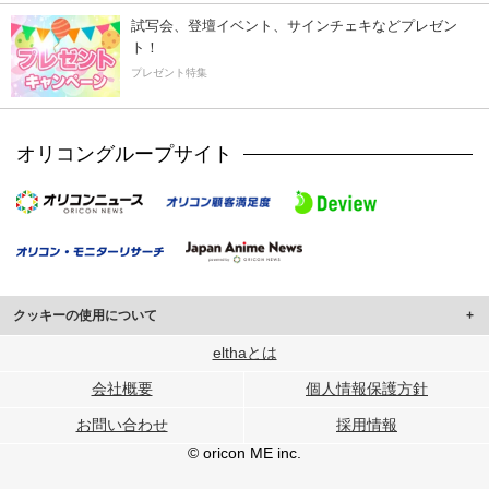
試写会、登壇イベント、サインチェキなどプレゼン
ト！
プレゼント特集
オリコングループサイト
クッキーの使用について
このサイトでは Cookie を使用して、ユーザーに合わせたコンテンツや広告の
elthaとは
表示、ソーシャル メディア機能の提供、広告の表示回数やクリック数の測定を
会社概要
個人情報保護方針
行っています。
また、ユーザーによるサイトの利用状況についても情報を収集し、ソーシャル
お問い合わせ
採用情報
メディアや広告配信、データ解析の各パートナーに提供しています。
各パートナーは、この情報とユーザーが各パートナーに提供した他の情報や、
© oricon ME inc.
ユーザーが各パートナーのサービスを使用したときに収集した他の情報を組み
合わせて使用することがあります。