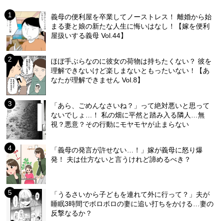
義母の便利屋を卒業してノーストレス！ 離婚から始
まる妻と娘の新たな人生に悔いはなし！【嫁を便利
屋扱いする義母 Vol.44】
ほぼ手ぶらなのに彼女の荷物は持ちたくない？ 彼を
理解できないけど楽しまないともったいない！【あ
なたが理解できません Vol.8】
「あら、ごめんなさいね？」って絶対悪いと思って
ないでしょ…！ 私の畑に平然と踏み入る隣人…無
視？悪意？その行動にモヤモヤが止まらない
「義母の発言が許せない…！」嫁が義母に怒り爆
発！ 夫は仕方ないと言うけれど諦めるべき？
「うるさいから子どもを連れて外に行って？」夫が
睡眠3時間でボロボロの妻に追い打ちをかける…妻の
反撃なるか？