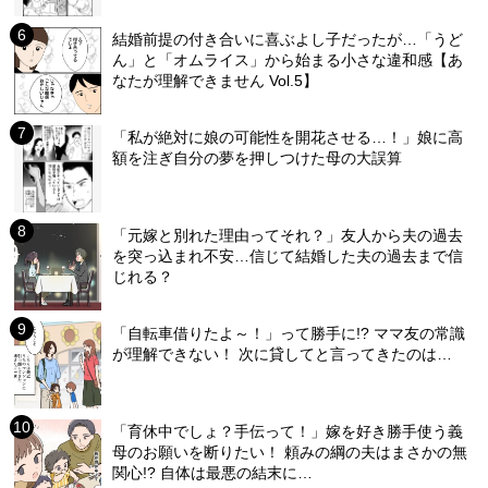
結婚前提の付き合いに喜ぶよし子だったが…「うど
ん」と「オムライス」から始まる小さな違和感【あ
なたが理解できません Vol.5】
「私が絶対に娘の可能性を開花させる…！」娘に高
額を注ぎ自分の夢を押しつけた母の大誤算
「元嫁と別れた理由ってそれ？」友人から夫の過去
を突っ込まれ不安…信じて結婚した夫の過去まで信
じれる？
「自転車借りたよ～！」って勝手に!? ママ友の常識
が理解できない！ 次に貸してと言ってきたのは…
「育休中でしょ？手伝って！」嫁を好き勝手使う義
母のお願いを断りたい！ 頼みの綱の夫はまさかの無
関心!? 自体は最悪の結末に…