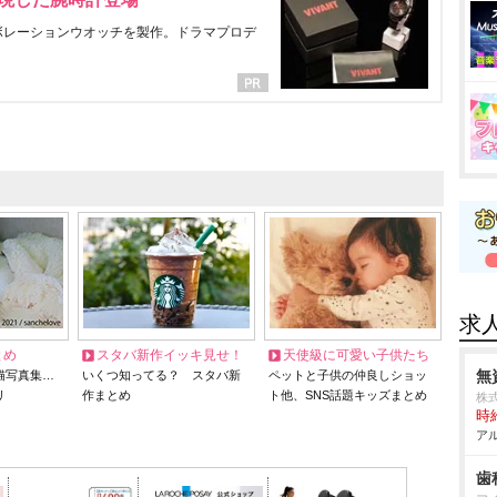
ラボレーションウオッチを製作。ドラマプロデ
求
とめ
スタバ新作イッキ見せ！
天使級に可愛い子供たち
無
猫写真集…
いくつ知ってる？ スタバ新
ペットと子供の仲良しショッ
リ
作まとめ
ト他、SNS話題キッズまとめ
株
時給
アル
歯