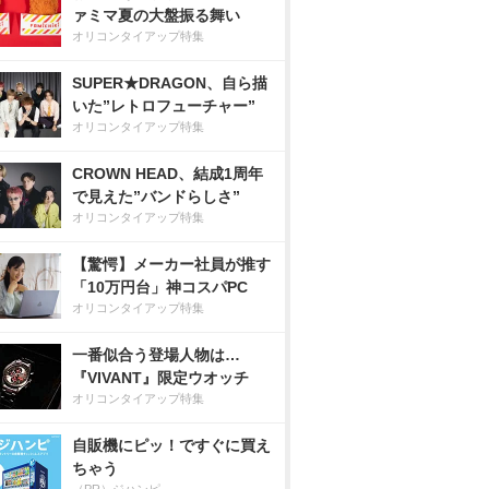
ァミマ夏の大盤振る舞い
オリコンタイアップ特集
SUPER★DRAGON、自ら描
いた”レトロフューチャー”
オリコンタイアップ特集
CROWN HEAD、結成1周年
で見えた”バンドらしさ”
オリコンタイアップ特集
【驚愕】メーカー社員が推す
「10万円台」神コスパPC
オリコンタイアップ特集
一番似合う登場人物は…
『VIVANT』限定ウオッチ
オリコンタイアップ特集
自販機にピッ！ですぐに買え
ちゃう