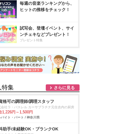
毎週の音楽ランキングから、
ヒットの推移をチェック！
試写会、登壇イベント、サイ
ンチェキなどプレゼント！
プレゼント特集
人特集
さらに見る
資格可の調理師/調理スタッフ
式会社ラ・パスレル カーサプラチナ元住吉内の厨房
1,226円～1,500円
バイト・パート / 神奈川県
科助手/未経験OK・ブランクOK