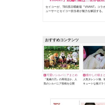
セイコーが、TBS系日曜劇場『VIVANT』コ
ューサーとセイコー担当者が魅力を解説する。
おすすめコンテンツ
可愛いシルバニアまとめ
癒やしの猫ま
『鬼滅の刃』の再現ほか、人
人気タレント猫、
気のシルバニア投稿を公開
キュートな猫ズラ