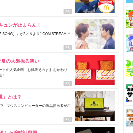
にキュンが止まらん！
ONG）』が8／５よりJ:COM STREAMで
マ夏の大盤振る舞い
ートの人気企画「お値段そのまま おかわり
催！
選」とは？
で、マウスコンピューターの製品担当者が用
表現した腕時計登場