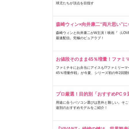
球児たちが頂点を目指す
森崎ウィン×向井康二“両片思い”
森崎ウィンと向井康二がW主演！映画『（LOVE S
最速配信。究極のピュアラブ！
お値段そのまま45％増量！ファミ
ファミチキにお弁当にアイスも!?ファミリーマ
45％増量作戦」が今夏、シリーズ初の年2回開
プロ厳選！目的別「おすすめPC９
用途に合うパソコン選びは意外と難しい。そこ
途別のおすすめモデルをご紹介！
『VIVANT』続編の鍵は…世界観