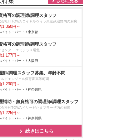
人特集
さらに見る
資格可の調理師/調理スタッフ
式会社HITOWA ロイヤルヴィラ東京武蔵野内の厨房
1,350円～
バイト・パート / 東京都
資格可の調理師/調理スタッフ
アセンター エミテラス堺北
1,177円～
バイト・パート / 大阪府
理師/調理スタッフ募集、年齢不問
クルドエンジェル保育園高等町園
1,230円～
バイト・パート / 神奈川県
理補助・無資格可の調理師/調理スタッフ
式会社HITOWA イリーゼたまプラーザ内の厨房
1,225円～
バイト・パート / 神奈川県
続きはこちら