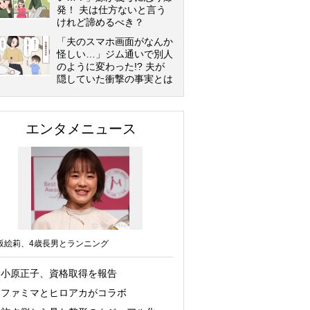
発！ 夫は仕方ないと言う
けれど諦めるべき？
「夫のスマホ画面がなんか
怪しい…」ジム通いで別人
のように変わった!? 夫が
隠していた衝撃の事実とは
エンタメニュース
坂絵莉、4歳長男とランニング
小原正子、資格取得を報告
ファミマとヒロアカがコラボ