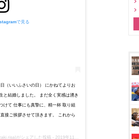
tagramで見る
3日（いいふさいの日） にかねてよりお
生と結婚しました。 まだ全く実感は湧き
つけて 仕事にも真摯に、精一杯 取り組
 直接ご挨拶させて頂きます。 これから
zaki.risa)がシェアした投稿 -
2019年11月月23日午後3時11分PST