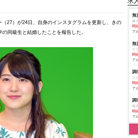
求
無
株
ー（27）が24日、自身のインスタグラムを更新し、きの
時給
学の同級生と結婚したことを報告した。
アル
無
ケ
時給
アル
調
ス
時給
アル
調
株
時給
アル