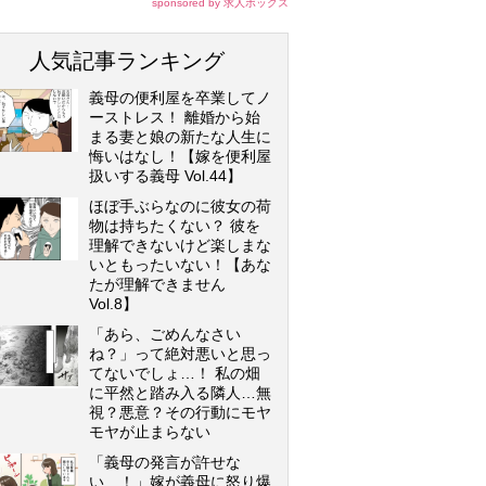
sponsored by 求人ボックス
人気記事ランキング
義母の便利屋を卒業してノ
ーストレス！ 離婚から始
まる妻と娘の新たな人生に
悔いはなし！【嫁を便利屋
扱いする義母 Vol.44】
ほぼ手ぶらなのに彼女の荷
物は持ちたくない？ 彼を
理解できないけど楽しまな
いともったいない！【あな
たが理解できません
Vol.8】
「あら、ごめんなさい
ね？」って絶対悪いと思っ
てないでしょ…！ 私の畑
に平然と踏み入る隣人…無
視？悪意？その行動にモヤ
モヤが止まらない
「義母の発言が許せな
い…！」嫁が義母に怒り爆