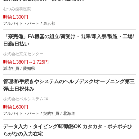
むつみ歯科医院
時給1,300円
アルバイト・パート / 東京都
「寮完備」FA機器の組立/荷受け・出庫/即入寮/製造・工場/
日勤/日払い
株式会社京栄センター
時給1,380円～1,725円
派遣社員 / 愛知県
管理者/手続きやシステムのヘルプデスク/オープニング第三
弾/土日祝休み
株式会社ベルシステム24
時給1,600円
アルバイト・パート / 契約社員 / 北海道
データ入力・タイピング/即勤務OK カタカタ・ポチポチひ
らがなの入力在宅