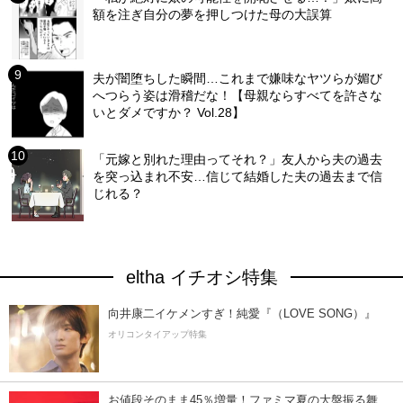
額を注ぎ自分の夢を押しつけた母の大誤算
夫が闇堕ちした瞬間…これまで嫌味なヤツらが媚び
へつらう姿は滑稽だな！【母親ならすべてを許さな
いとダメですか？ Vol.28】
「元嫁と別れた理由ってそれ？」友人から夫の過去
を突っ込まれ不安…信じて結婚した夫の過去まで信
じれる？
eltha イチオシ特集
向井康二イケメンすぎ！純愛『（LOVE SONG）』
オリコンタイアップ特集
お値段そのまま45％増量！ファミマ夏の大盤振る舞