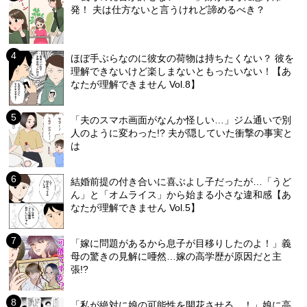
発！ 夫は仕方ないと言うけれど諦めるべき？
ほぼ手ぶらなのに彼女の荷物は持ちたくない？ 彼を
理解できないけど楽しまないともったいない！【あ
なたが理解できません Vol.8】
「夫のスマホ画面がなんか怪しい…」ジム通いで別
人のように変わった!? 夫が隠していた衝撃の事実と
は
結婚前提の付き合いに喜ぶよし子だったが…「うど
ん」と「オムライス」から始まる小さな違和感【あ
なたが理解できません Vol.5】
「嫁に問題があるから息子が目移りしたのよ！」義
母の驚きの見解に唖然…嫁の高学歴が原因だと主
張!?
「私が絶対に娘の可能性を開花させる…！」娘に高