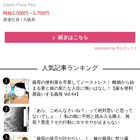
Career Place Plus
時給1,500円～1,700円
派遣社員 / 大阪府
続きはこちら
sponsored by 求人ボックス
人気記事ランキング
義母の便利屋を卒業してノーストレス！ 離婚から始
まる妻と娘の新たな人生に悔いはなし！【嫁を便利
屋扱いする義母 Vol.44】
「あら、ごめんなさいね？」って絶対悪いと思って
ないでしょ…！ 私の畑に平然と踏み入る隣人…無
視？悪意？その行動にモヤモヤが止まらない
「義母の発言が許せない…！」嫁が義母に怒り爆