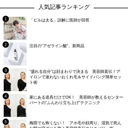
人気記事ランキング
「ピルは太る」誤解に医師が回答
注目の“アゼライン酸”、新商品
“盛れる自分”は顔まわりで決まる 美容師直伝！ア
イロンで迷わないおくれ毛＆サイドバング簡単セッ
ト術
家にある道具だけでOK！ 美容師が教えるセンター
パートの”ふんわり立ち上げ”テクニック
梅雨でも怖くない！ アホ毛や顔周り、湿気で死ん