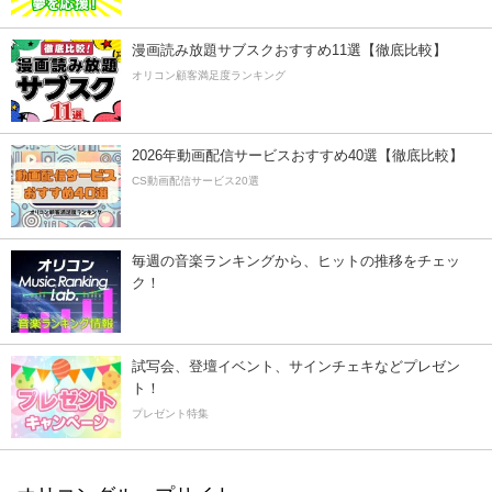
漫画読み放題サブスクおすすめ11選【徹底比較】
オリコン顧客満足度ランキング
2026年動画配信サービスおすすめ40選【徹底比較】
CS動画配信サービス20選
毎週の音楽ランキングから、ヒットの推移をチェッ
ク！
試写会、登壇イベント、サインチェキなどプレゼン
ト！
プレゼント特集