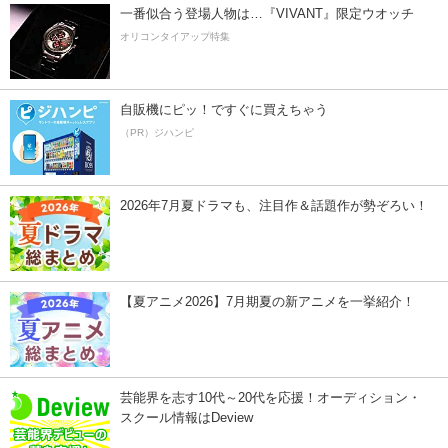
一番似合う登場人物は…『VIVANT』限定ウオッチ
オリコンタイアップ特集
自販機にピッ！ですぐに買えちゃう
（PR）ジハンピ
2026年7月夏ドラマも、注目作＆話題作が勢ぞろい！
【夏アニメ2026】7月期夏の新アニメを一挙紹介！
芸能界を志す10代～20代を応援！オーディション・
スクール情報はDeview