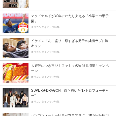
マクドナルドが40年にわたり支える「小学生の甲子
園」
オリコンタイアップ特集
イケメンてんこ盛り！尊すぎる男子の純情ラブに胸
キュン
オリコンタイアップ特集
大好評につき再び！ファミマ名物45％増量キャンペ
ーン
オリコンタイアップ特集
SUPER★DRAGON、自ら描いた”レトロフューチャ
ー”
オリコンタイアップ特集
パソコンメーカー社員が本気で選ぶ「10万円台PC3