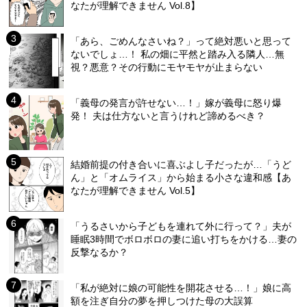
なたが理解できません Vol.8】
「あら、ごめんなさいね？」って絶対悪いと思って
ないでしょ…！ 私の畑に平然と踏み入る隣人…無
視？悪意？その行動にモヤモヤが止まらない
「義母の発言が許せない…！」嫁が義母に怒り爆
発！ 夫は仕方ないと言うけれど諦めるべき？
結婚前提の付き合いに喜ぶよし子だったが…「うど
ん」と「オムライス」から始まる小さな違和感【あ
なたが理解できません Vol.5】
「うるさいから子どもを連れて外に行って？」夫が
睡眠3時間でボロボロの妻に追い打ちをかける…妻の
反撃なるか？
「私が絶対に娘の可能性を開花させる…！」娘に高
額を注ぎ自分の夢を押しつけた母の大誤算