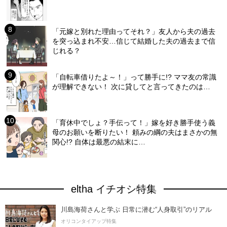
「元嫁と別れた理由ってそれ？」友人から夫の過去
を突っ込まれ不安…信じて結婚した夫の過去まで信
じれる？
「自転車借りたよ～！」って勝手に!? ママ友の常識
が理解できない！ 次に貸してと言ってきたのは…
「育休中でしょ？手伝って！」嫁を好き勝手使う義
母のお願いを断りたい！ 頼みの綱の夫はまさかの無
関心!? 自体は最悪の結末に…
eltha イチオシ特集
川島海荷さんと学ぶ 日常に潜む“人身取引”のリアル
オリコンタイアップ特集