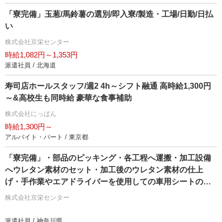
「寮完備」玉葱/馬鈴薯の選別/即入寮/製造・工場/日勤/日払
い
株式会社京栄センター
時給1,082円～1,353円
派遣社員 / 北海道
寿司店ホールスタッフ/週2 4h～シフト融通 高時給1,300円
～&高校生も同時給 豪華な食事補助
株式会社にっぱん
時給1,300円～
アルバイト・パート / 東京都
「寮完備」・部品のピッキング・各工程へ運搬・加工設備
へウレタン素材のセット・加工後のウレタン素材の仕上
げ・手作業やエアドライバーを使用しての車用シートの組
付け・製品の検査作業/即入寮/製造・工場
株式会社京栄センター
派遣社員 / 神奈川県