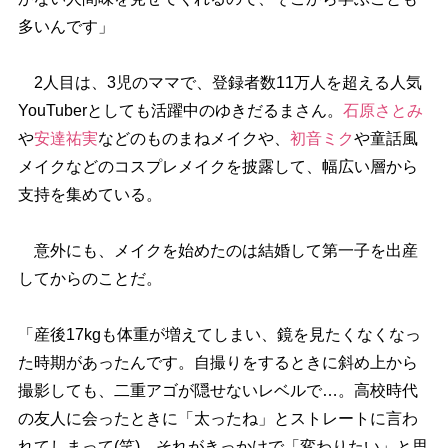
多いんです」
2人目は、3児のママで、登録者数11万人を超える人気
YouTuberとしても活躍中のゆきだるまさん。
石原さとみ
安達祐実
などのものまねメイクや、
初音ミク
童話風
メイクなどのコスプレメイクを披露して、幅広い層から
支持を集めている。
意外にも、メイクを始めたのは結婚して第一子を出産
してからのことだ。
「産後17kgも体重が増えてしまい、鏡を見たくなくなっ
た時期があったんです。自撮りをするときに斜め上から
撮影しても、二重アゴが隠せないレベルで…。高校時代
の友人に会ったときに「太ったね」とストレートに言わ
れてしまって(笑)。それがきっかけで「変わりたい」と思