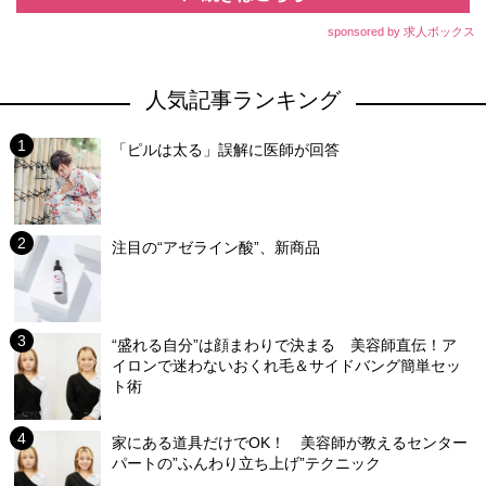
sponsored by 求人ボックス
人気記事ランキング
「ピルは太る」誤解に医師が回答
注目の“アゼライン酸”、新商品
“盛れる自分”は顔まわりで決まる 美容師直伝！ア
イロンで迷わないおくれ毛＆サイドバング簡単セッ
ト術
家にある道具だけでOK！ 美容師が教えるセンター
パートの”ふんわり立ち上げ”テクニック