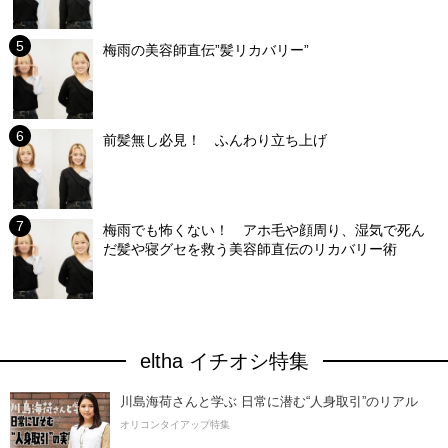
梅雨の美容師直伝”髪リカバリー”
前髪無し必見！ ふんわり立ち上げ
梅雨でも怖くない！ アホ毛や顔周り、湿気で死ん
だ髪や寝グセを救う美容師直伝のリカバリー術
eltha イチオシ特集
川島海荷さんと学ぶ 日常に潜む“人身取引”のリアル
オリコンタイアップ特集