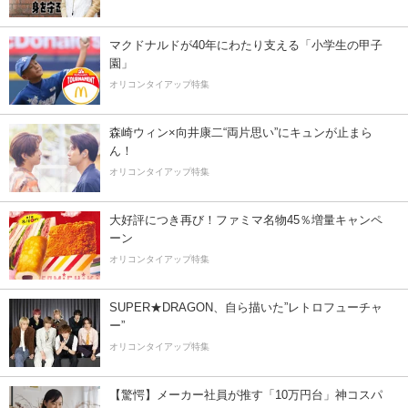
マクドナルドが40年にわたり支える「小学生の甲子
園」
オリコンタイアップ特集
森崎ウィン×向井康二“両片思い”にキュンが止まら
ん！
オリコンタイアップ特集
大好評につき再び！ファミマ名物45％増量キャンペ
ーン
オリコンタイアップ特集
SUPER★DRAGON、自ら描いた”レトロフューチャ
ー”
オリコンタイアップ特集
【驚愕】メーカー社員が推す「10万円台」神コスパ