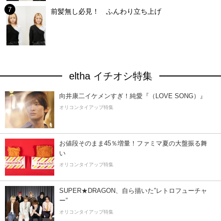
前髪無し必見！ ふんわり立ち上げ
eltha イチオシ特集
向井康二イケメンすぎ！純愛『（LOVE SONG）』
オリコンタイアップ特集
お値段そのまま45％増量！ファミマ夏の大盤振る舞
い
オリコンタイアップ特集
SUPER★DRAGON、自ら描いた”レトロフューチャ
ー”
オリコンタイアップ特集