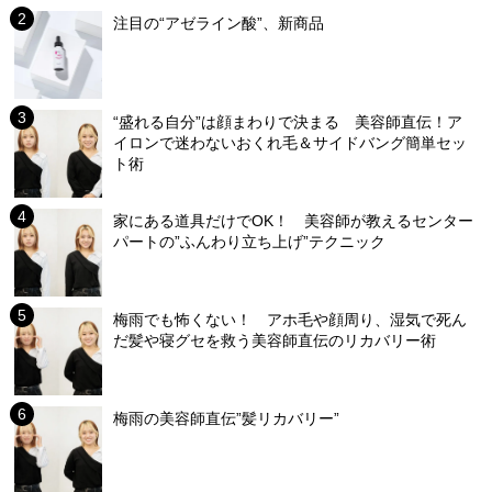
注目の“アゼライン酸”、新商品
“盛れる自分”は顔まわりで決まる 美容師直伝！ア
イロンで迷わないおくれ毛＆サイドバング簡単セッ
ト術
家にある道具だけでOK！ 美容師が教えるセンター
パートの”ふんわり立ち上げ”テクニック
梅雨でも怖くない！ アホ毛や顔周り、湿気で死ん
だ髪や寝グセを救う美容師直伝のリカバリー術
梅雨の美容師直伝”髪リカバリー”