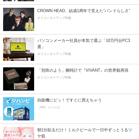
CROWN HEAD、結成1周年で見えた”バンドらしさ”
オリコンタイアップ特集
パソコンメーカー社員が本気で選ぶ「10万円台PC3
選」
オリコンタイアップ特集
「別班のよう」腕時計で『VIVANT』の世界観再現
オリコンタイアップ特集
自販機にピッ！ですぐに買えちゃう
（PR）ジハンピ
朝1分貼るだけ！ミルクピールで一日中ずっとうるツ
ヤ肌