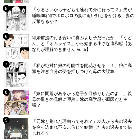
「うるさいから子どもを連れて外に行って？」夫が
睡眠3時間でボロボロの妻に追い打ちをかける…妻の
反撃なるか？
結婚前提の付き合いに喜ぶよし子だったが…「うど
ん」と「オムライス」から始まる小さな違和感【あ
なたが理解できません Vol.5】
「私が絶対に娘の可能性を開花させる…！」娘に高
額を注ぎ自分の夢を押しつけた母の大誤算
「嫁に問題があるから息子が目移りしたのよ！」義
母の驚きの見解に唖然…嫁の高学歴が原因だと主
張!?
「元嫁と別れた理由ってそれ？」友人から夫の過去
を突っ込まれ不安…信じて結婚した夫の過去まで信
じれる？