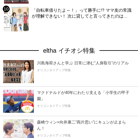
「自転車借りたよ～！」って勝手に!? ママ友の常識
が理解できない！ 次に貸してと言ってきたのは…
eltha イチオシ特集
川島海荷さんと学ぶ 日常に潜む“人身取引”のリアル
オリコンタイアップ特集
マクドナルドが40年にわたり支える「小学生の甲子
園」
オリコンタイアップ特集
森崎ウィン×向井康二“両片思い”にキュンが止まら
ん！
オリコンタイアップ特集