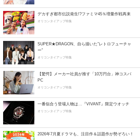
デカすぎ都市伝説発生!?ファミマ45％増量作戦再来
オリコンタイアップ特集
SUPER★DRAGON、自ら描いた”レトロフューチャ
ー”
オリコンタイアップ特集
【驚愕】メーカー社員が推す「10万円台」神コスパ
PC
オリコンタイアップ特集
一番似合う登場人物は…『VIVANT』限定ウオッチ
オリコンタイアップ特集
2026年7月夏ドラマも、注目作＆話題作が勢ぞろい！