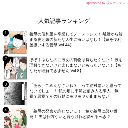
sponsored by 求人ボックス
人気記事ランキング
義母の便利屋を卒業してノーストレス！ 離婚から始
まる妻と娘の新たな人生に悔いはなし！【嫁を便利
屋扱いする義母 Vol.44】
ほぼ手ぶらなのに彼女の荷物は持ちたくない？ 彼を
理解できないけど楽しまないともったいない！【あ
なたが理解できません Vol.8】
「あら、ごめんなさいね？」って絶対悪いと思って
ないでしょ…！ 私の畑に平然と踏み入る隣人…無
視？悪意？その行動にモヤモヤが止まらない
「義母の発言が許せない…！」嫁が義母に怒り爆
発！ 夫は仕方ないと言うけれど諦めるべき？