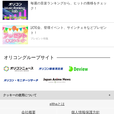
毎週の音楽ランキングから、ヒットの推移をチェッ
ク！
試写会、登壇イベント、サインチェキなどプレゼン
ト！
プレゼント特集
オリコングループサイト
クッキーの使用について
このサイトでは Cookie を使用して、ユーザーに合わせたコンテンツや広告の
elthaとは
表示、ソーシャル メディア機能の提供、広告の表示回数やクリック数の測定を
会社概要
個人情報保護方針
行っています。