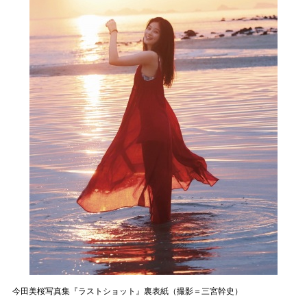
今田美桜写真集『ラストショット』裏表紙（撮影＝三宮幹史）