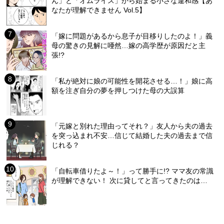
ん」と「オムライス」から始まる小さな違和感【あ
なたが理解できません Vol.5】
「嫁に問題があるから息子が目移りしたのよ！」義
母の驚きの見解に唖然…嫁の高学歴が原因だと主
張!?
「私が絶対に娘の可能性を開花させる…！」娘に高
額を注ぎ自分の夢を押しつけた母の大誤算
「元嫁と別れた理由ってそれ？」友人から夫の過去
を突っ込まれ不安…信じて結婚した夫の過去まで信
じれる？
「自転車借りたよ～！」って勝手に!? ママ友の常識
が理解できない！ 次に貸してと言ってきたのは…