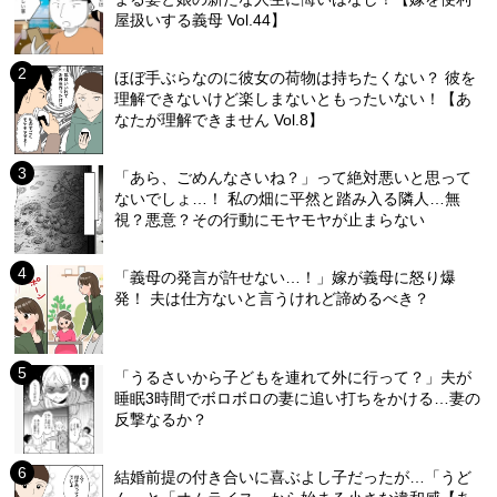
屋扱いする義母 Vol.44】
ほぼ手ぶらなのに彼女の荷物は持ちたくない？ 彼を
理解できないけど楽しまないともったいない！【あ
なたが理解できません Vol.8】
「あら、ごめんなさいね？」って絶対悪いと思って
ないでしょ…！ 私の畑に平然と踏み入る隣人…無
視？悪意？その行動にモヤモヤが止まらない
「義母の発言が許せない…！」嫁が義母に怒り爆
発！ 夫は仕方ないと言うけれど諦めるべき？
「うるさいから子どもを連れて外に行って？」夫が
睡眠3時間でボロボロの妻に追い打ちをかける…妻の
反撃なるか？
結婚前提の付き合いに喜ぶよし子だったが…「うど