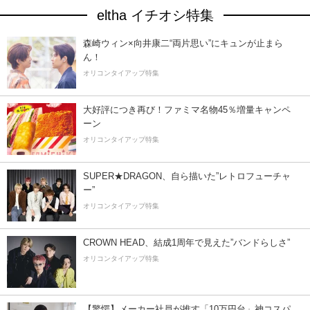
eltha イチオシ特集
森崎ウィン×向井康二“両片思い”にキュンが止まら
ん！
オリコンタイアップ特集
大好評につき再び！ファミマ名物45％増量キャンペ
ーン
オリコンタイアップ特集
SUPER★DRAGON、自ら描いた”レトロフューチャ
ー”
オリコンタイアップ特集
CROWN HEAD、結成1周年で見えた”バンドらしさ”
オリコンタイアップ特集
【驚愕】メーカー社員が推す「10万円台」神コスパ