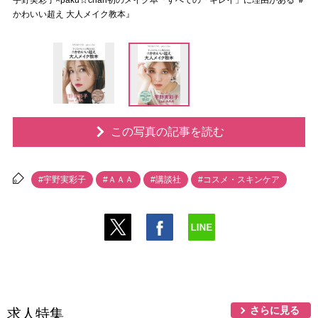
宇野実彩子×paku☆chan初のメイク本『すべての「キレイ」に理由がある ＃
かわいい超え 大人メイク教本』
この写真の記事を読む
#宇野実彩子
#ＡＡＡ
#講談社
#コスメ・スキンケア
さらに見る
求人特集