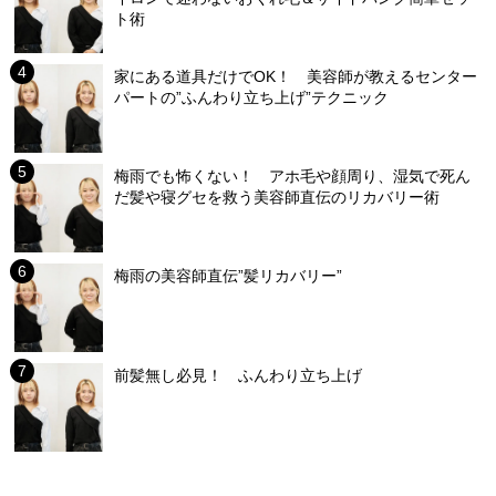
ト術
家にある道具だけでOK！ 美容師が教えるセンター
パートの”ふんわり立ち上げ”テクニック
梅雨でも怖くない！ アホ毛や顔周り、湿気で死ん
だ髪や寝グセを救う美容師直伝のリカバリー術
梅雨の美容師直伝”髪リカバリー”
前髪無し必見！ ふんわり立ち上げ