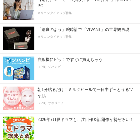
PC
オリコンタイアップ特集
「別班のよう」腕時計で『VIVANT』の世界観再現
オリコンタイアップ特集
自販機にピッ！ですぐに買えちゃう
（PR）ジハンピ
朝1分貼るだけ！ミルクピールで一日中ずっとうるツ
ヤ肌
（PR）サボリーノ
2026年7月夏ドラマも、注目作＆話題作が勢ぞろい！