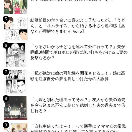
結婚前提の付き合いに喜ぶよし子だったが…「うど
ん」と「オムライス」から始まる小さな違和感【あ
なたが理解できません Vol.5】
「うるさいから子どもを連れて外に行って？」夫が
睡眠3時間でボロボロの妻に追い打ちをかける…妻の
反撃なるか？
「私が絶対に娘の可能性を開花させる…！」娘に高
額を注ぎ自分の夢を押しつけた母の大誤算
「元嫁と別れた理由ってそれ？」友人から夫の過去
を突っ込まれ不安…信じて結婚した夫の過去まで信
じれる？
「自転車借りたよ～！」って勝手に!? ママ友の常識
が理解できない！ 次に貸してと言ってきたのは…