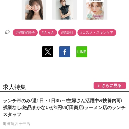
#宇野実彩子
#ＡＡＡ
#講談社
#コスメ・スキンケア
さらに見る
求人特集
ランチ帯のみ!週1日・1日3h～/主婦さん活躍中&扶養内可/
残業なし/絶品まかないが1円!/町田商店/ラーメン店のランチ
スタッフ
町田商店 十三店