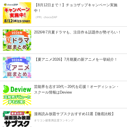
【8月12日まで！】チョコザップキャンペーン実施
中！
（PR）chocoZAP
2026年7月夏ドラマも、注目作＆話題作が勢ぞろい！
【夏アニメ2026】7月期夏の新アニメを一挙紹介！
芸能界を志す10代～20代を応援！オーディション・
スクール情報はDeview
漫画読み放題サブスクおすすめ11選【徹底比較】
オリコン顧客満足度ランキング