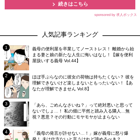
続きはこちら
sponsored by 求人ボックス
人気記事ランキング
義母の便利屋を卒業してノーストレス！ 離婚から始
まる妻と娘の新たな人生に悔いはなし！【嫁を便利
屋扱いする義母 Vol.44】
ほぼ手ぶらなのに彼女の荷物は持ちたくない？ 彼を
理解できないけど楽しまないともったいない！【あ
なたが理解できません Vol.8】
「あら、ごめんなさいね？」って絶対悪いと思って
ないでしょ…！ 私の畑に平然と踏み入る隣人…無
視？悪意？その行動にモヤモヤが止まらない
「義母の発言が許せない…！」嫁が義母に怒り爆
発！ 夫は仕方ないと言うけれど諦めるべき？