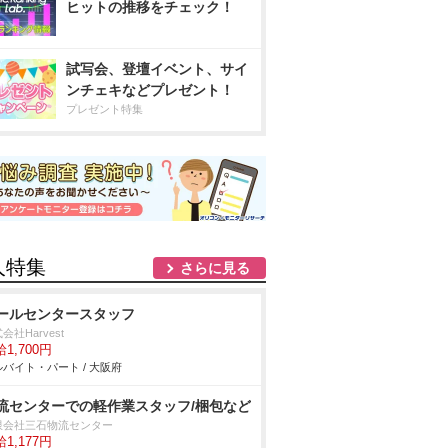
ヒットの推移をチェック！
試写会、登壇イベント、サイ
ンチェキなどプレゼント！
プレゼント特集
人特集
さらに見る
ールセンタースタッフ
会社Harvest
1,700円
バイト・パート / 大阪府
流センターでの軽作業スタッフ/梱包など
限会社三石物流センター
1,177円