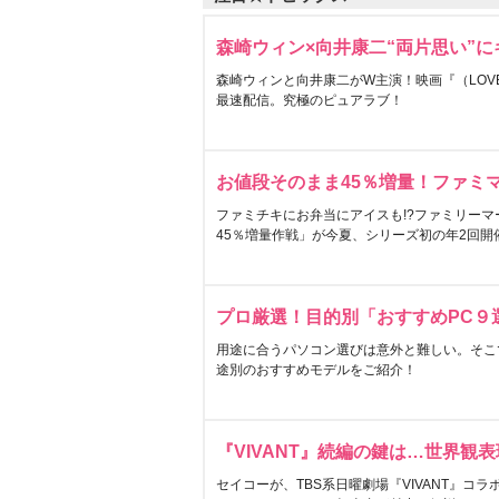
森崎ウィン×向井康二“両片思い”
森崎ウィンと向井康二がW主演！映画『（LOVE S
最速配信。究極のピュアラブ！
お値段そのまま45％増量！ファミ
ファミチキにお弁当にアイスも!?ファミリーマ
45％増量作戦」が今夏、シリーズ初の年2回開
プロ厳選！目的別「おすすめPC９
用途に合うパソコン選びは意外と難しい。そこ
途別のおすすめモデルをご紹介！
『VIVANT』続編の鍵は…世界観
セイコーが、TBS系日曜劇場『VIVANT』コ