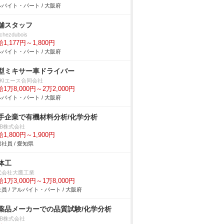
バイト・パート / 大阪府
舗スタッフ
chezdubois
1,177円～1,800円
バイト・パート / 大阪府
型ミキサー車ドライバー
NKIエース合同会社
1万8,000円～2万2,000円
バイト・パート / 大阪府
手企業で有機材料分析/化学分析
DB株式会社
1,800円～1,900円
社員 / 愛知県
体工
式会社大鷹工業
1万3,000円～1万8,000円
員 / アルバイト・パート / 大阪府
薬品メーカーでの品質試験/化学分析
DB株式会社