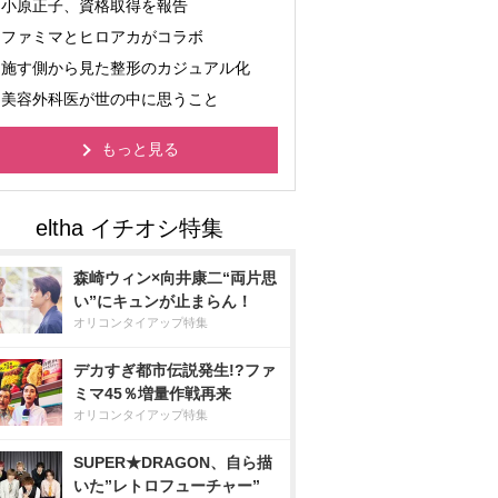
小原正子、資格取得を報告
ファミマとヒロアカがコラボ
施す側から見た整形のカジュアル化
美容外科医が世の中に思うこと
もっと見る
森崎ウィン×向井康二“両片思
い”にキュンが止まらん！
オリコンタイアップ特集
デカすぎ都市伝説発生!?ファ
ミマ45％増量作戦再来
オリコンタイアップ特集
SUPER★DRAGON、自ら描
いた”レトロフューチャー”