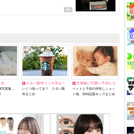
とめ
スタバ新作イッキ見せ！
天使級に可愛い子供たち
猫写真集…
いくつ知ってる？ スタバ新
ペットと子供の仲良しショッ
リ
作まとめ
ト他、SNS話題キッズまとめ