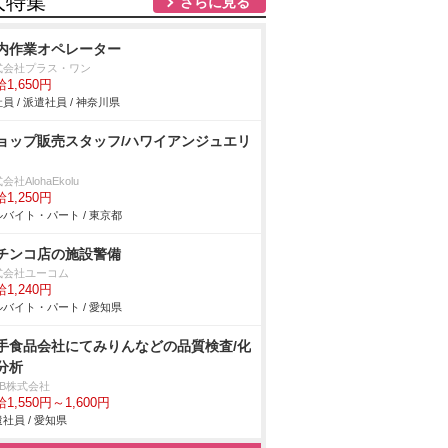
人特集
さらに見る
内作業オペレーター
式会社プラス・ワン
1,650円
員 / 派遣社員 / 神奈川県
ョップ販売スタッフ/ハワイアンジュエリ
会社AlohaEkolu
1,250円
バイト・パート / 東京都
チンコ店の施設警備
式会社ユーコム
1,240円
バイト・パート / 愛知県
手食品会社にてみりんなどの品質検査/化
分析
DB株式会社
1,550円～1,600円
社員 / 愛知県