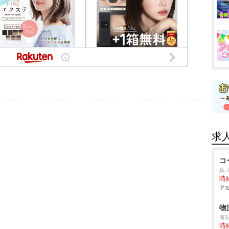
求
コ
株式
時給
アル
物
有
時給