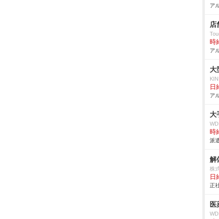
アル
店
Tou
時給
アル
大
KI
日給
アル
大
W
時給
派遣
解
株
日給
正社
医
W