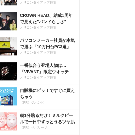
オリコンタイアップ特集
CROWN HEAD、結成1周年
で見えた”バンドらしさ”
オリコンタイアップ特集
パソコンメーカー社員が本気
で選ぶ「10万円台PC3選」
オリコンタイアップ特集
一番似合う登場人物は…
『VIVANT』限定ウオッチ
オリコンタイアップ特集
自販機にピッ！ですぐに買え
ちゃう
（PR）ジハンピ
朝1分貼るだけ！ミルクピー
ルで一日中ずっとうるツヤ肌
（PR）サボリーノ