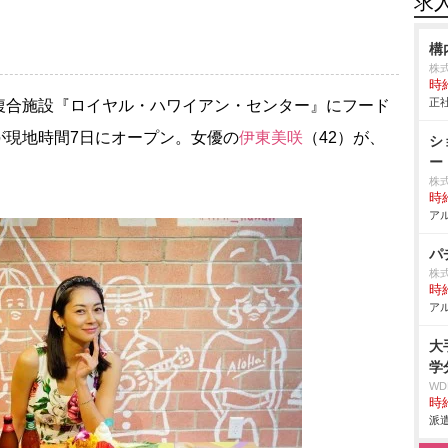
求
構
株
時給
正社
合施設『ロイヤル・ハワイアン・センター』にフード
が現地時間7日にオープン。女優の
伊東美咲
（42）が、
シ
ー
株式
時給
アル
パ
株
時給
アル
大
学
W
時給
派遣