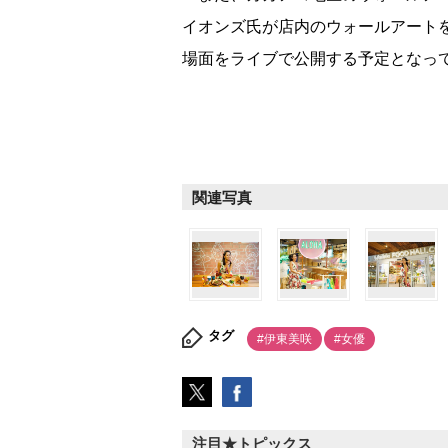
イオンズ氏が店内のウォールアートを
場面をライブで公開する予定となっ
関連写真
タグ
#伊東美咲
#女優
注目★トピックス