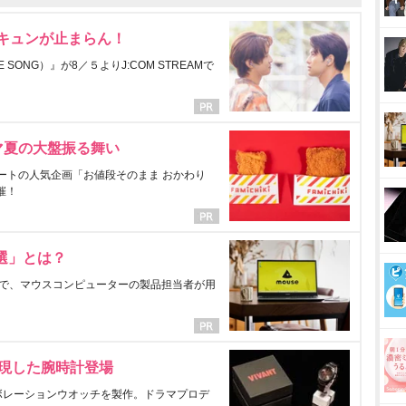
にキュンが止まらん！
ONG）』が8／５よりJ:COM STREAMで
マ夏の大盤振る舞い
ートの人気企画「お値段そのまま おかわり
催！
選」とは？
で、マウスコンピューターの製品担当者が用
表現した腕時計登場
ラボレーションウオッチを製作。ドラマプロデ