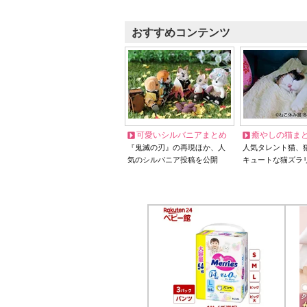
おすすめコンテンツ
可愛いシルバニアまとめ
癒やしの猫ま
『鬼滅の刃』の再現ほか、人
人気タレント猫、
気のシルバニア投稿を公開
キュートな猫ズラ