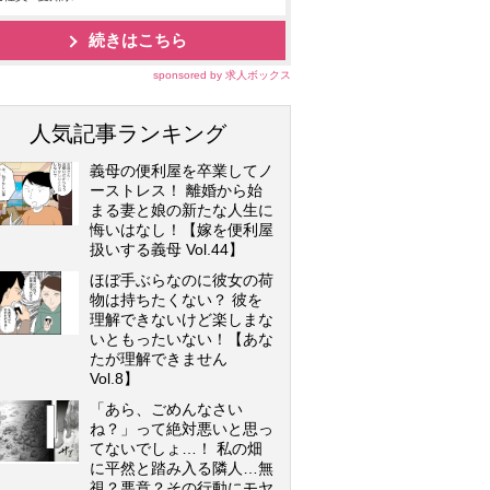
続きはこちら
sponsored by 求人ボックス
人気記事ランキング
義母の便利屋を卒業してノ
ーストレス！ 離婚から始
まる妻と娘の新たな人生に
悔いはなし！【嫁を便利屋
扱いする義母 Vol.44】
ほぼ手ぶらなのに彼女の荷
物は持ちたくない？ 彼を
理解できないけど楽しまな
いともったいない！【あな
たが理解できません
Vol.8】
「あら、ごめんなさい
ね？」って絶対悪いと思っ
てないでしょ…！ 私の畑
に平然と踏み入る隣人…無
視？悪意？その行動にモヤ