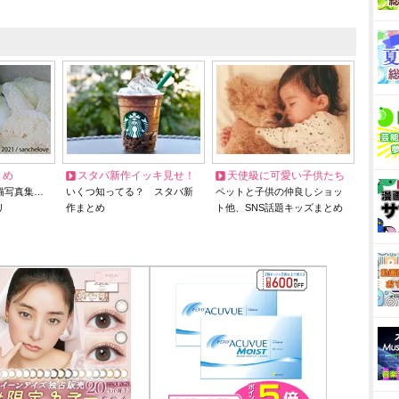
とめ
スタバ新作イッキ見せ！
天使級に可愛い子供たち
猫写真集…
いくつ知ってる？ スタバ新
ペットと子供の仲良しショッ
リ
作まとめ
ト他、SNS話題キッズまとめ