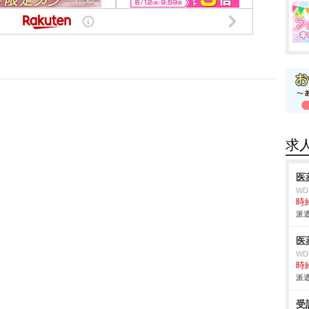
求
医
W
時給
派遣
医
W
時給
派遣
受