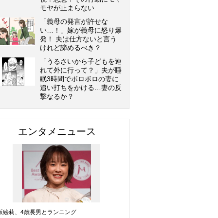
モヤが止まらない
「義母の発言が許せな
い…！」嫁が義母に怒り爆
発！ 夫は仕方ないと言う
けれど諦めるべき？
「うるさいから子どもを連
れて外に行って？」夫が睡
眠3時間でボロボロの妻に
追い打ちをかける…妻の反
撃なるか？
エンタメニュース
坂絵莉、4歳長男とランニング