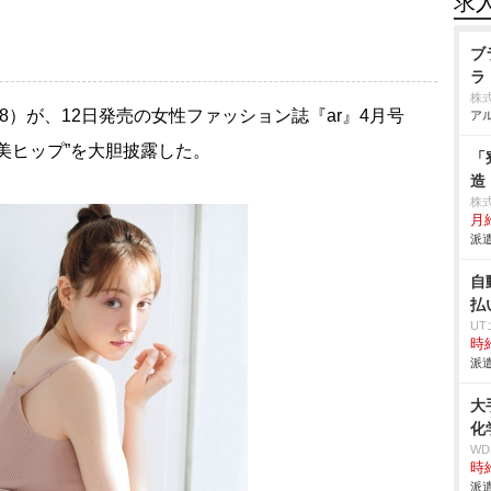
求
ブ
ラ
株
28）が、12日発売の女性ファッション誌『ar』4月号
アル
美ヒップ”を大胆披露した。
「
造
株
月
派遣
自
払
U
時給
派遣
大
化
W
時給
派遣