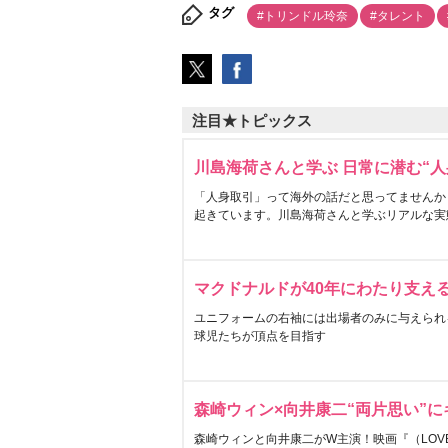
タグ
#トリンドル玲奈
#タレント
注目★トピックス
川島海荷さんと学ぶ 日常に潜む“人
「人身取引」って海外の話だと思ってませんか
起きています。川島海荷さんと学ぶリアルな実
マクドナルドが40年にわたり支え
ユニフォームの右袖には出場者のみに与えられ
球児たちが頂点を目指す
森崎ウィン×向井康二“両片思い”
森崎ウィンと向井康二がW主演！映画『（LOVE S