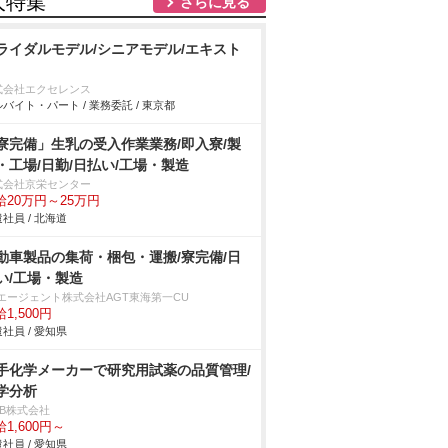
人特集
さらに見る
ライダルモデル/シニアモデル/エキスト
式会社エクセレンス
バイト・パート / 業務委託 / 東京都
寮完備」生乳の受入作業業務/即入寮/製
・工場/日勤/日払い/工場・製造
式会社京栄センター
給20万円～25万円
社員 / 北海道
動車製品の集荷・梱包・運搬/寮完備/日
い/工場・製造
Tエージェント株式会社AGT東海第一CU
1,500円
社員 / 愛知県
手化学メーカーで研究用試薬の品質管理/
学分析
DB株式会社
1,600円～
社員 / 愛知県