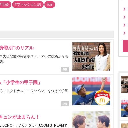
#女優
#ファッション誌
#ar
身取引”のリアル
？実は恋愛や悪質ホスト、SNSの投稿からも
態。
る「小学生の甲子園」
る「マクドナルド・ワッペン」をつけて学童
にキュンが止まらん！
ONG）』が8／５よりJ:COM STREAMで