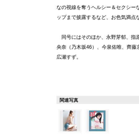
なの視線を奪うヘルシー＆セクシー
ップまで披露するなど、お色気満点
同号にはそのほか、永野芽郁、指原
央奈（乃木坂46）、今泉佑唯、齊藤
広瀬すず。
関連写真