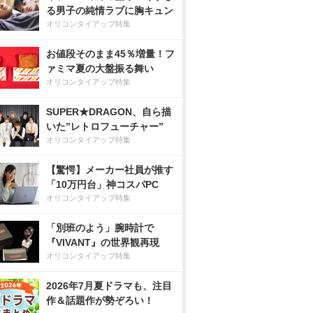
る男子の純情ラブに胸キュン
オリコンタイアップ特集
お値段そのまま45％増量！フ
ァミマ夏の大盤振る舞い
オリコンタイアップ特集
SUPER★DRAGON、自ら描
いた”レトロフューチャー”
オリコンタイアップ特集
【驚愕】メーカー社員が推す
「10万円台」神コスパPC
オリコンタイアップ特集
「別班のよう」腕時計で
『VIVANT』の世界観再現
オリコンタイアップ特集
2026年7月夏ドラマも、注目
作＆話題作が勢ぞろい！