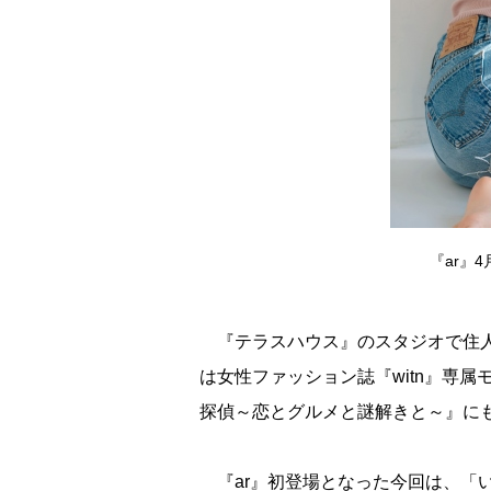
『ar』
『テラスハウス』のスタジオで住人
は女性ファッション誌『witn』専
探偵～恋とグルメと謎解きと～』に
『ar』初登場となった今回は、「