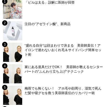
「ピルは太る」誤解に医師が回答
注目の“アゼライン酸”、新商品
“盛れる自分”は顔まわりで決まる 美容師直伝！ア
イロンで迷わないおくれ毛＆サイドバング簡単セッ
ト術
家にある道具だけでOK！ 美容師が教えるセンター
パートの”ふんわり立ち上げ”テクニック
梅雨でも怖くない！ アホ毛や顔周り、湿気で死ん
だ髪や寝グセを救う美容師直伝のリカバリー術