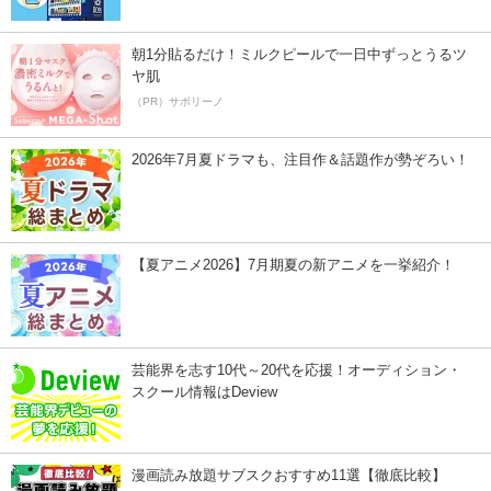
朝1分貼るだけ！ミルクピールで一日中ずっとうるツ
ヤ肌
（PR）サボリーノ
2026年7月夏ドラマも、注目作＆話題作が勢ぞろい！
【夏アニメ2026】7月期夏の新アニメを一挙紹介！
芸能界を志す10代～20代を応援！オーディション・
スクール情報はDeview
漫画読み放題サブスクおすすめ11選【徹底比較】