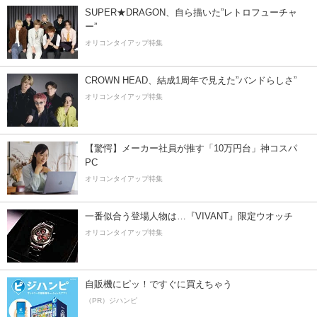
SUPER★DRAGON、自ら描いた”レトロフューチャ
ー”
オリコンタイアップ特集
CROWN HEAD、結成1周年で見えた”バンドらしさ”
オリコンタイアップ特集
【驚愕】メーカー社員が推す「10万円台」神コスパ
PC
オリコンタイアップ特集
一番似合う登場人物は…『VIVANT』限定ウオッチ
オリコンタイアップ特集
自販機にピッ！ですぐに買えちゃう
（PR）ジハンピ