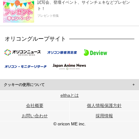
試写会、登壇イベント、サインチェキなどプレゼン
ト！
プレゼント特集
オリコングループサイト
クッキーの使用について
このサイトでは Cookie を使用して、ユーザーに合わせたコンテンツや広告の
elthaとは
表示、ソーシャル メディア機能の提供、広告の表示回数やクリック数の測定を
会社概要
個人情報保護方針
行っています。
また、ユーザーによるサイトの利用状況についても情報を収集し、ソーシャル
お問い合わせ
採用情報
メディアや広告配信、データ解析の各パートナーに提供しています。
各パートナーは、この情報とユーザーが各パートナーに提供した他の情報や、
© oricon ME inc.
ユーザーが各パートナーのサービスを使用したときに収集した他の情報を組み
合わせて使用することがあります。