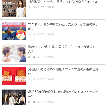
川島海荷さんと学ぶ 日常に潜む“人身取引”のリアル
オリコンタイアップ特集
マクドナルドが40年にわたり支える「小学生の甲子
園」
オリコンタイアップ特集
森崎ウィン×向井康二“両片思い”にキュンが止まら
ん！
オリコンタイアップ特集
お値段そのまま45％増量！ファミマ夏の大盤振る舞
い
オリコンタイアップ特集
SUPER★DRAGON、自ら描いた”レトロフューチャ
ー”
オリコンタイアップ特集