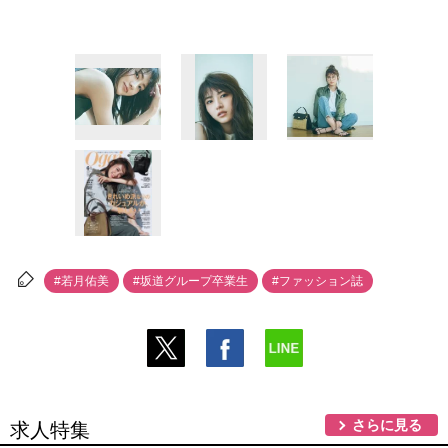
#若月佑美
#坂道グループ卒業生
#ファッション誌
さらに見る
求人特集