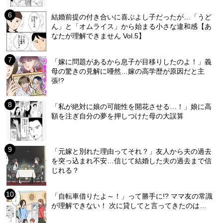
結婚前提の付き合いに喜ぶよし子だったが…「うど
ん」と「オムライス」から始まる小さな違和感【あ
なたが理解できません Vol.5】
「嫁に問題があるから息子が目移りしたのよ！」義
母の驚きの見解に唖然…嫁の高学歴が原因だと主
張!?
「私が絶対に娘の可能性を開花させる…！」娘に高
額を注ぎ自分の夢を押しつけた母の大誤算
「元嫁と別れた理由ってそれ？」友人から夫の過去
を突っ込まれ不安…信じて結婚した夫の過去まで信
じれる？
「自転車借りたよ～！」って勝手に!? ママ友の常識
が理解できない！ 次に貸してと言ってきたのは…