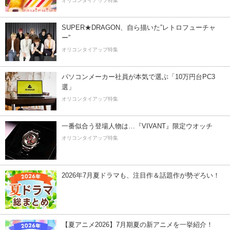
オリコンタイアップ特集
SUPER★DRAGON、自ら描いた”レトロフューチャ
ー”
オリコンタイアップ特集
パソコンメーカー社員が本気で選ぶ「10万円台PC3
選」
オリコンタイアップ特集
一番似合う登場人物は…『VIVANT』限定ウオッチ
オリコンタイアップ特集
2026年7月夏ドラマも、注目作＆話題作が勢ぞろい！
【夏アニメ2026】7月期夏の新アニメを一挙紹介！