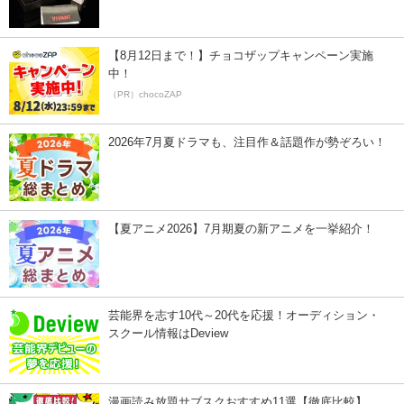
【8月12日まで！】チョコザップキャンペーン実施
中！
（PR）chocoZAP
2026年7月夏ドラマも、注目作＆話題作が勢ぞろい！
【夏アニメ2026】7月期夏の新アニメを一挙紹介！
芸能界を志す10代～20代を応援！オーディション・
スクール情報はDeview
漫画読み放題サブスクおすすめ11選【徹底比較】