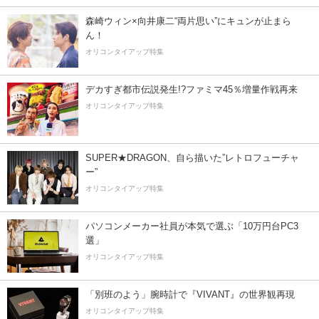
森崎ウィン×向井康二“両片思い”にキュンが止まら
ん！
オリコンタイアップ特集
デカすぎ都市伝説発生!?ファミマ45％増量作戦再来
オリコンタイアップ特集
SUPER★DRAGON、自ら描いた”レトロフューチャ
ー”
オリコンタイアップ特集
パソコンメーカー社員が本気で選ぶ「10万円台PC3
選」
オリコンタイアップ特集
「別班のよう」腕時計で『VIVANT』の世界観再現
オリコンタイアップ特集