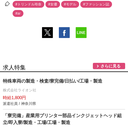
#トリンドル玲奈
#女優
#モデル
#ファッション誌
#ar
さらに見る
求人特集
特殊車両の製造・検査/寮完備/日払い/工場・製造
株式会社ライオン社
時給1,800円
派遣社員 / 神奈川県
「寮完備」産業用プリンター部品インクジェットヘッド組
立/即入寮/製造・工場/工場・製造