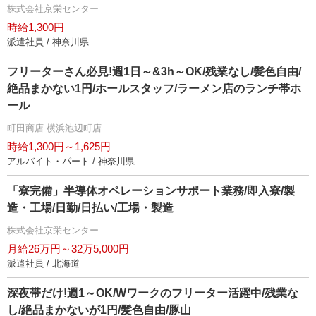
株式会社京栄センター
時給1,300円
派遣社員 / 神奈川県
フリーターさん必見!週1日～&3h～OK/残業なし/髪色自由/
絶品まかない1円/ホールスタッフ/ラーメン店のランチ帯ホ
ール
町田商店 横浜池辺町店
時給1,300円～1,625円
アルバイト・パート / 神奈川県
「寮完備」半導体オペレーションサポート業務/即入寮/製
造・工場/日勤/日払い/工場・製造
株式会社京栄センター
月給26万円～32万5,000円
派遣社員 / 北海道
深夜帯だけ!週1～OK/Wワークのフリーター活躍中/残業な
し/絶品まかないが1円/髪色自由/豚山