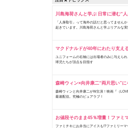
川島海荷さんと学ぶ 日常に潜む“人
「人身取引」って海外の話だと思ってませんか
起きています。川島海荷さんと学ぶリアルな実
マクドナルドが40年にわたり支え
ユニフォームの右袖には出場者のみに与えられ
球児たちが頂点を目指す
森崎ウィン×向井康二“両片思い”
森崎ウィンと向井康二がW主演！映画『（LOVE S
最速配信。究極のピュアラブ！
お値段そのまま45％増量！ファミ
ファミチキにお弁当にアイスも!?ファミリーマ