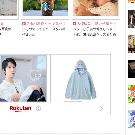
とめ
スタバ新作イッキ見せ！
天使級に可愛い子供たち
猫写真集…
いくつ知ってる？ スタバ新
ペットと子供の仲良しショッ
リ
作まとめ
ト他、SNS話題キッズまとめ