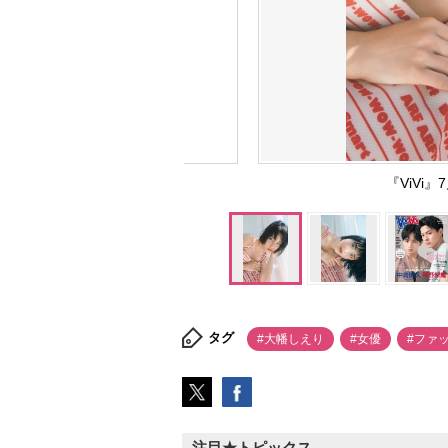
『ViVi
タグ
#大幡しえり
#女優
#ファ
注目★トピックス