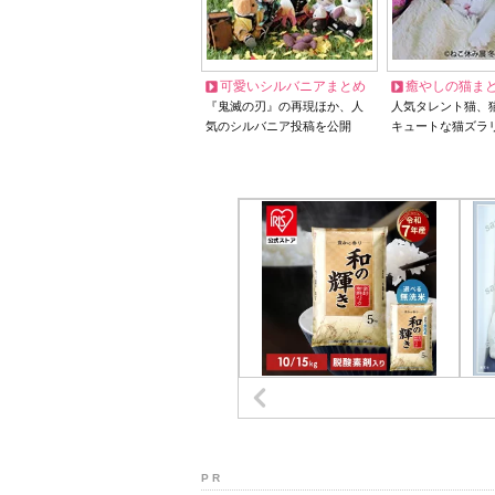
可愛いシルバニアまとめ
癒やしの猫ま
『鬼滅の刃』の再現ほか、人
人気タレント猫、
気のシルバニア投稿を公開
キュートな猫ズラ
P R