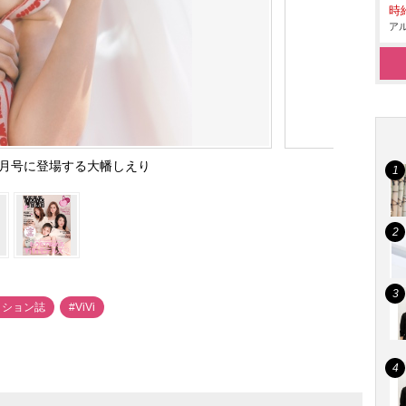
時給
アル
』7月号に登場する大幡しえり
ッション誌
#ViVi