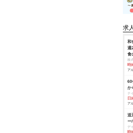
求
和
週
食
株
時給
アル
6
か
テ
日給
アル
送
ー
デ
時給