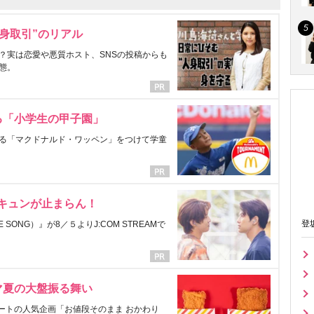
身取引”のリアル
？実は恋愛や悪質ホスト、SNSの投稿からも
態。
る「小学生の甲子園」
る「マクドナルド・ワッペン」をつけて学童
にキュンが止まらん！
登
ONG）』が8／５よりJ:COM STREAMで
マ夏の大盤振る舞い
ートの人気企画「お値段そのまま おかわり