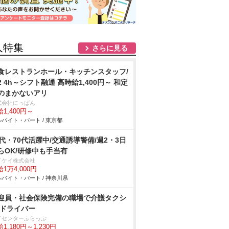
人特集
さらに見る
食レストランホール・キッチンスタッフ/
2 4h～シフト融通 高時給1,400円～ 和定
のまかないアリ
式会社にっぱん
1,400円～
バイト・パート / 東京都
0代・70代活躍中/交通誘導警備/週2・3日
らOK/研修中も手当有
イケイ株式会社
1万4,000円
バイト・パート / 神奈川県
迎員・社会保険完備の職場で介護タクシ
/ドライバー
イセンターふらっぷ
1,180円～1,230円