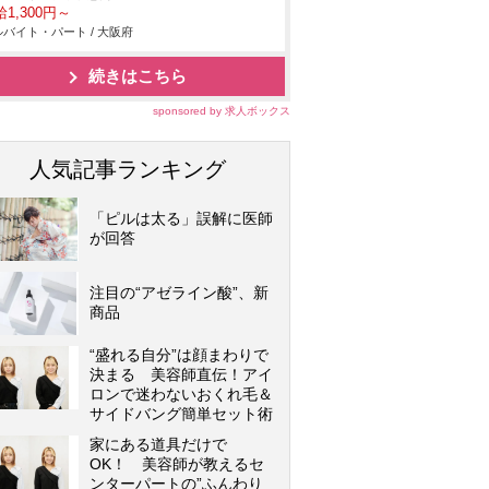
1,300円～
バイト・パート / 大阪府
続きはこちら
sponsored by 求人ボックス
人気記事ランキング
「ピルは太る」誤解に医師
が回答
注目の“アゼライン酸”、新
商品
“盛れる自分”は顔まわりで
決まる 美容師直伝！アイ
ロンで迷わないおくれ毛＆
サイドバング簡単セット術
家にある道具だけで
OK！ 美容師が教えるセ
ンターパートの”ふんわり