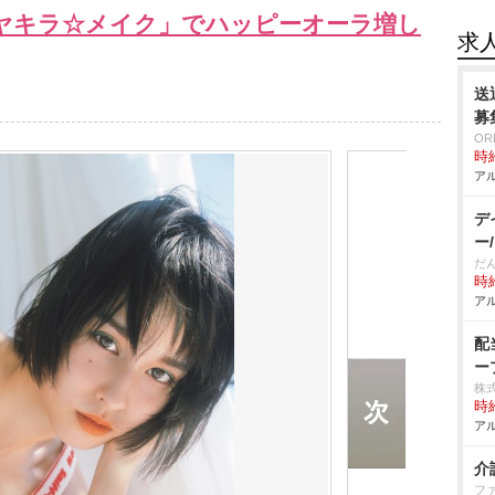
ヤキラ☆メイク」でハッピーオーラ増し
求
送
募
OR
時給
アル
デ
ー
だ
時給
アル
配
ー
株
時給
アル
介
フ