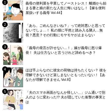
義母の便利屋を卒業してノーストレス！ 離婚から始
まる妻と娘の新たな人生に悔いはなし！【嫁を便利
屋扱いする義母 Vol.44】
「あら、ごめんなさいね？」って絶対悪いと思って
ないでしょ…！ 私の畑に平然と踏み入る隣人…無
視？悪意？その行動にモヤモヤが止まらない
「義母の発言が許せない…！」嫁が義母に怒り爆
発！ 夫は仕方ないと言うけれど諦めるべき？
ほぼ手ぶらなのに彼女の荷物は持ちたくない？ 彼を
理解できないけど楽しまないともったいない！【あ
なたが理解できません Vol.8】
「夫のスマホ画面がなんか怪しい…」ジム通いで別
人のように変わった!? 夫が隠していた衝撃の事実と
は