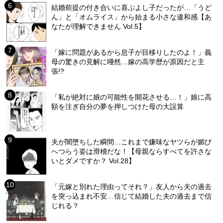
結婚前提の付き合いに喜ぶよし子だったが…「うど
ん」と「オムライス」から始まる小さな違和感【あ
なたが理解できません Vol.5】
「嫁に問題があるから息子が目移りしたのよ！」義
母の驚きの見解に唖然…嫁の高学歴が原因だと主
張!?
「私が絶対に娘の可能性を開花させる…！」娘に高
額を注ぎ自分の夢を押しつけた母の大誤算
夫が闇堕ちした瞬間…これまで嫌味なヤツらが媚び
へつらう姿は滑稽だな！【母親ならすべてを許さな
いとダメですか？ Vol.28】
「元嫁と別れた理由ってそれ？」友人から夫の過去
を突っ込まれ不安…信じて結婚した夫の過去まで信
じれる？