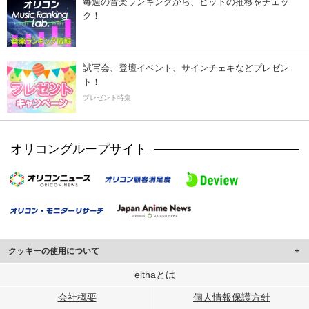
毎週の音楽ランキングから、ヒットの推移をチェッ
ク！
試写会、登壇イベント、サインチェキなどプレゼン
ト！
プレゼント特集
オリコングループサイト
クッキーの使用について
このサイトでは Cookie を使用して、ユーザーに合わせたコンテンツや広告の
elthaとは
表示、ソーシャル メディア機能の提供、広告の表示回数やクリック数の測定を
会社概要
個人情報保護方針
行っています。
また、ユーザーによるサイトの利用状況についても情報を収集し、ソーシャル