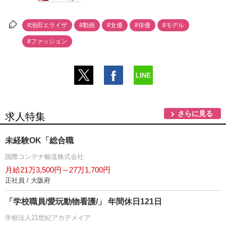
#池田エライザ
#動画
#女優
#俳優
#モデル
#ファッション
さらに見る
求人特集
未経験OK「総合職
国際コンテナ輸送株式会社
月給21万3,500円～27万1,700円
正社員 / 大阪府
「学校職員/愛玩動物看護/」 年間休日121日
学校法人21世紀アカデメイア