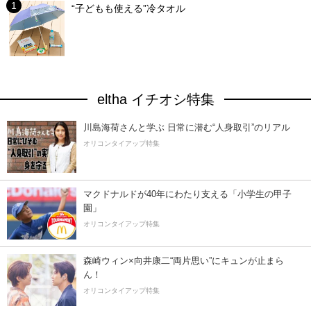
“子どもも使える”冷タオル
eltha イチオシ特集
川島海荷さんと学ぶ 日常に潜む“人身取引”のリアル
オリコンタイアップ特集
マクドナルドが40年にわたり支える「小学生の甲子
園」
オリコンタイアップ特集
森崎ウィン×向井康二“両片思い”にキュンが止まら
ん！
オリコンタイアップ特集