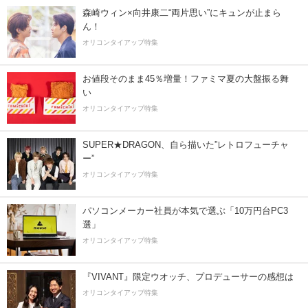
森崎ウィン×向井康二“両片思い”にキュンが止まら
ん！
オリコンタイアップ特集
お値段そのまま45％増量！ファミマ夏の大盤振る舞
い
オリコンタイアップ特集
SUPER★DRAGON、自ら描いた”レトロフューチャ
ー”
オリコンタイアップ特集
パソコンメーカー社員が本気で選ぶ「10万円台PC3
選」
オリコンタイアップ特集
『VIVANT』限定ウオッチ、プロデューサーの感想は
オリコンタイアップ特集