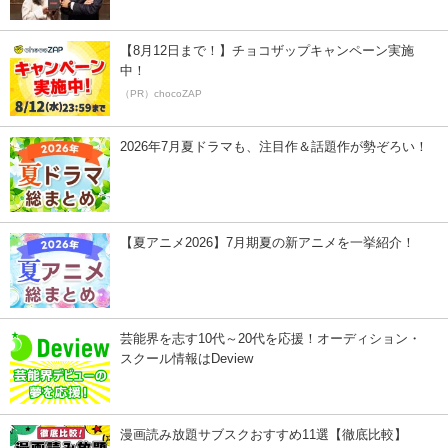
【8月12日まで！】チョコザップキャンペーン実施
中！
（PR）chocoZAP
2026年7月夏ドラマも、注目作＆話題作が勢ぞろい！
【夏アニメ2026】7月期夏の新アニメを一挙紹介！
芸能界を志す10代～20代を応援！オーディション・
スクール情報はDeview
漫画読み放題サブスクおすすめ11選【徹底比較】