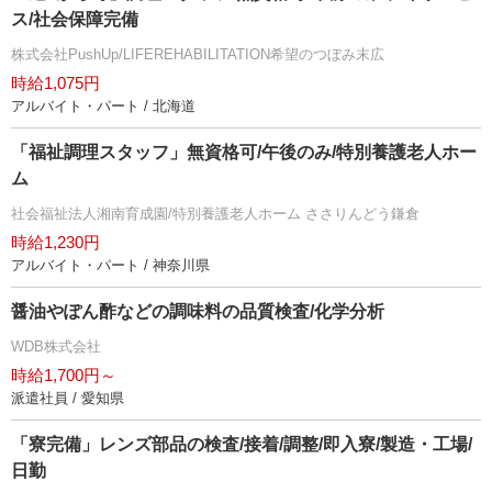
ス/社会保障完備
株式会社PushUp/LIFEREHABILITATION希望のつぼみ末広
時給1,075円
アルバイト・パート / 北海道
「福祉調理スタッフ」無資格可/午後のみ/特別養護老人ホー
ム
社会福祉法人湘南育成園/特別養護老人ホーム ささりんどう鎌倉
時給1,230円
アルバイト・パート / 神奈川県
醤油やぽん酢などの調味料の品質検査/化学分析
WDB株式会社
時給1,700円～
派遣社員 / 愛知県
「寮完備」レンズ部品の検査/接着/調整/即入寮/製造・工場/
日勤