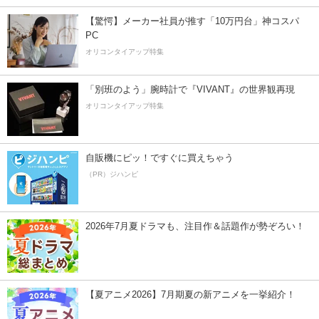
【驚愕】メーカー社員が推す「10万円台」神コスパ
PC
オリコンタイアップ特集
「別班のよう」腕時計で『VIVANT』の世界観再現
オリコンタイアップ特集
自販機にピッ！ですぐに買えちゃう
（PR）ジハンピ
2026年7月夏ドラマも、注目作＆話題作が勢ぞろい！
【夏アニメ2026】7月期夏の新アニメを一挙紹介！