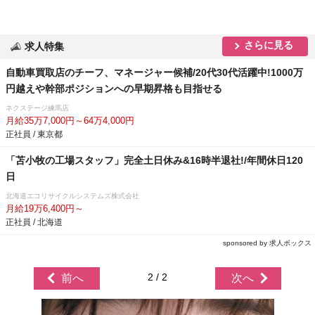
さらに見る
求人特集
自動車買取店のチーフ、マネージャー候補/20代30代活躍中!1000万
円越えや幹部ポジションへの早期昇格も目指せる
ネクステージ練馬店
月給35万7,000円～64万4,000円
正社員 / 東京都
「苫小牧の工場スタッフ」完全土日休み&16時半退社!/年間休日120
日
北海道エコリサイクルシステムズ株式会社
月給19万6,400円～
正社員 / 北海道
sponsored by 求人ボックス
2 / 2
前へ
次へ