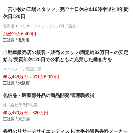
「苫小牧の工場スタッフ」完全土日休み&16時半退社!/年間
休日120日
北海道エコリサイクルシステムズ株式会社
月給19万6,400円～
正社員 / 北海道
自動車販売店の接客・販売スタッフ/固定給32万円～の安定
給与/実質年休125日で公私ともに充実した働き方を
ネクステージ寝屋川店
年収448万円～901万6,000円
正社員 / 大阪府
化粧品・医薬部外品の商品開発/管理職候補
株式会社千代田化学
年収470万円～620万円
正社員 / 東京都
香料のリサーチサイエンティスト/大手外資系香料メーカー