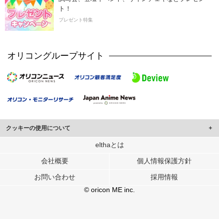
ト！
プレゼント特集
オリコングループサイト
クッキーの使用について
このサイトでは Cookie を使用して、ユーザーに合わせたコンテンツや広告の
elthaとは
表示、ソーシャル メディア機能の提供、広告の表示回数やクリック数の測定を
会社概要
個人情報保護方針
行っています。
また、ユーザーによるサイトの利用状況についても情報を収集し、ソーシャル
お問い合わせ
採用情報
メディアや広告配信、データ解析の各パートナーに提供しています。
各パートナーは、この情報とユーザーが各パートナーに提供した他の情報や、
© oricon ME inc.
ユーザーが各パートナーのサービスを使用したときに収集した他の情報を組み
合わせて使用することがあります。