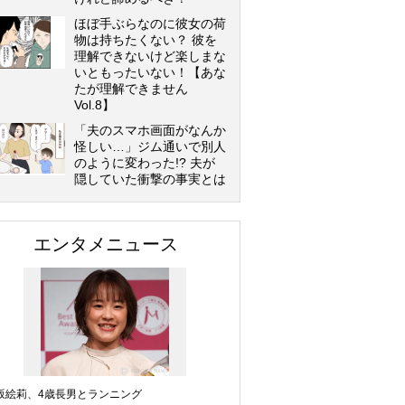
ほぼ手ぶらなのに彼女の荷
物は持ちたくない？ 彼を
理解できないけど楽しまな
いともったいない！【あな
たが理解できません
Vol.8】
「夫のスマホ画面がなんか
怪しい…」ジム通いで別人
のように変わった!? 夫が
隠していた衝撃の事実とは
エンタメニュース
坂絵莉、4歳長男とランニング