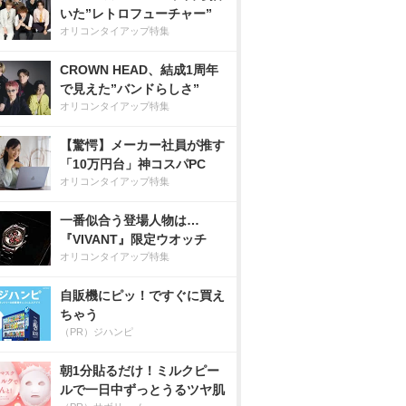
いた”レトロフューチャー”
オリコンタイアップ特集
CROWN HEAD、結成1周年
で見えた”バンドらしさ”
オリコンタイアップ特集
【驚愕】メーカー社員が推す
「10万円台」神コスパPC
オリコンタイアップ特集
一番似合う登場人物は…
『VIVANT』限定ウオッチ
オリコンタイアップ特集
自販機にピッ！ですぐに買え
ちゃう
（PR）ジハンピ
朝1分貼るだけ！ミルクピー
ルで一日中ずっとうるツヤ肌