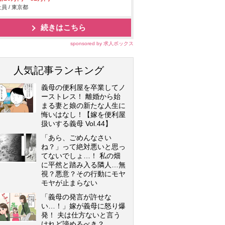
員 / 東京都
続きはこちら
sponsored by 求人ボックス
人気記事ランキング
義母の便利屋を卒業してノ
ーストレス！ 離婚から始
まる妻と娘の新たな人生に
悔いはなし！【嫁を便利屋
扱いする義母 Vol.44】
「あら、ごめんなさい
ね？」って絶対悪いと思っ
てないでしょ…！ 私の畑
に平然と踏み入る隣人…無
視？悪意？その行動にモヤ
モヤが止まらない
「義母の発言が許せな
い…！」嫁が義母に怒り爆
発！ 夫は仕方ないと言う
けれど諦めるべき？