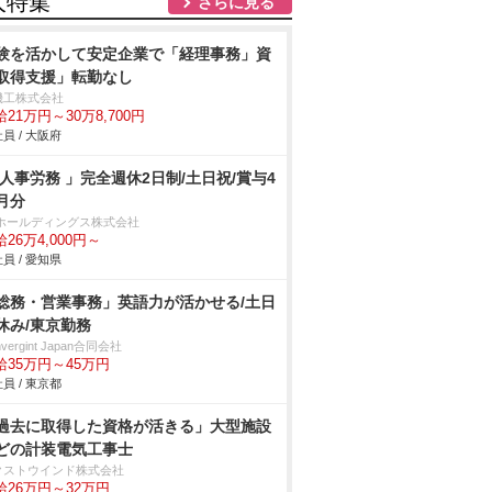
人特集
さらに見る
験を活かして安定企業で「経理事務」資
取得支援」転勤なし
機工株式会社
21万円～30万8,700円
員 / 大阪府
 人事労務 」完全週休2日制/土日祝/賞与4
月分
Tホールディングス株式会社
26万4,000円～
員 / 愛知県
総務・営業事務」英語力が活かせる/土日
休み/東京勤務
nvergint Japan合同会社
給35万円～45万円
員 / 東京都
過去に取得した資格が活きる」大型施設
どの計装電気工事士
クストウインド株式会社
給26万円～32万円