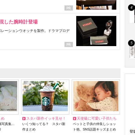
表現した腕時計登場
ラボレーションウオッチを製作。ドラマプロデ
とめ
スタバ新作イッキ見せ！
天使級に可愛い子供たち
猫写真集…
いくつ知ってる？ スタバ新
ペットと子供の仲良しショッ
リ
作まとめ
ト他、SNS話題キッズまとめ
登