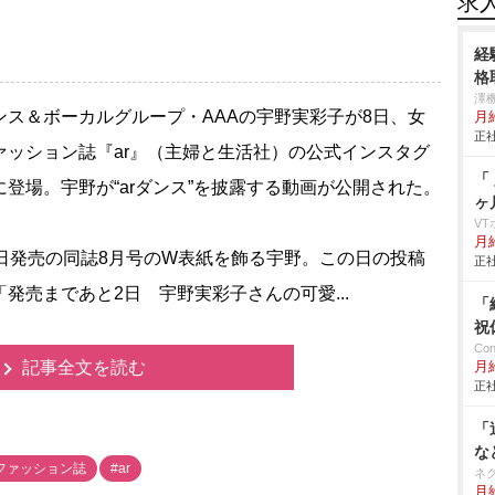
求
経
格
澤
ス＆ボーカルグループ・AAAの宇野実彩子が8日、女
月給
正社
ァッション誌『ar』（主婦と生活社）の公式インスタグ
「
に登場。宇野が“arダンス”を披露する動画が公開された。
ヶ
V
月給
日発売の同誌8月号のW表紙を飾る宇野。この日の投稿
正社
「発売まであと2日 宇野実彩子さんの可愛...
「
祝
Co
記事全文を読む
月
正社
「
な
ファッション誌
#ar
ネ
月