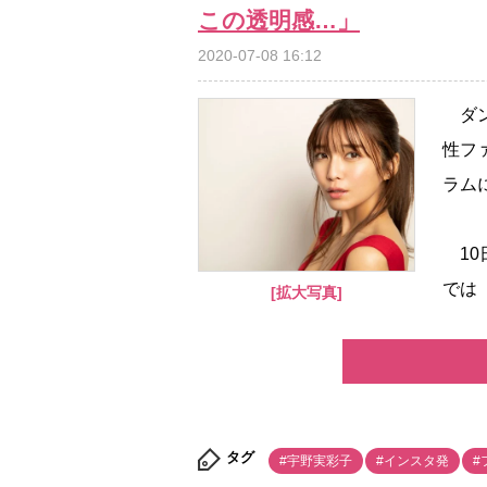
この透明感…」
2020-07-08 16:12
ダン
性フ
ラム
10
では
[拡大写真]
タグ
#宇野実彩子
#インスタ発
#