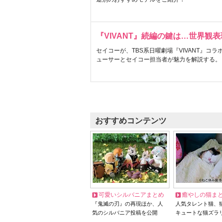
『VIVANT』続編の鍵は…世界観
セイコーが、TBS系日曜劇場『VIVANT』コ
ューサーとセイコー担当者が魅力を解説する。
おすすめコンテンツ
可愛いシルバニアまとめ
癒やしの猫ま
『鬼滅の刃』の再現ほか、人
人気タレント猫、
気のシルバニア投稿を公開
キュートな猫ズラ