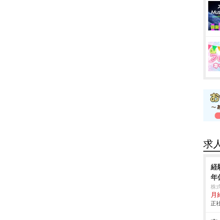
求
経
年
株
月
正社