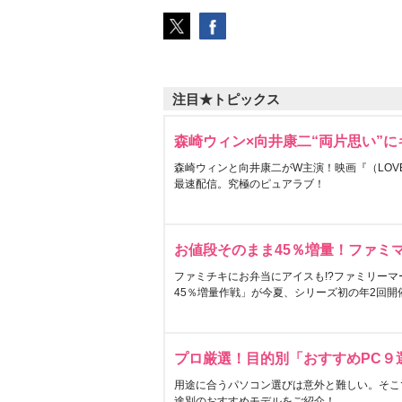
注目★トピックス
森崎ウィン×向井康二“両片思い”
森崎ウィンと向井康二がW主演！映画『（LOVE S
最速配信。究極のピュアラブ！
お値段そのまま45％増量！ファミ
ファミチキにお弁当にアイスも!?ファミリーマ
45％増量作戦」が今夏、シリーズ初の年2回開
プロ厳選！目的別「おすすめPC９
用途に合うパソコン選びは意外と難しい。そこ
途別のおすすめモデルをご紹介！