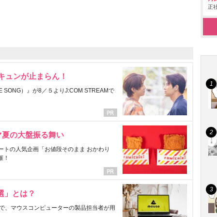
正社
にキュンが止まらん！
ONG）』が8／５よりJ:COM STREAMで
マ夏の大盤振る舞い
ートの人気企画「お値段そのまま おかわり
催！
選」とは？
で、マウスコンピューターの製品担当者が用