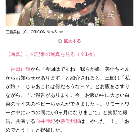
三船美佳（C）ORICON NewS inc.
拡大する
【写真】この記事の写真を見る（全1枚）
神田正輝
から「今回はですね、我らが娘、美佳ちゃん
からお知らせがあります」と紹介されると、三船は「私
が娘？ じゃあこれは何だろうな～？」とお腹をさすり
ながら、「ご報告があります。今、お腹の中に大きい白
菜のサイズのベビーちゃんができました～。リモートワ
ーク中にいつの間にか8ヶ月になりまして」と笑顔で報
告。共演する
向井亜紀
勝俣州和
は「やったー！」「お
めでとう！」と祝福した。