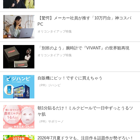
【驚愕】メーカー社員が推す「10万円台」神コスパ
PC
オリコンタイアップ特集
「別班のよう」腕時計で『VIVANT』の世界観再現
オリコンタイアップ特集
自販機にピッ！ですぐに買えちゃう
（PR）ジハンピ
朝1分貼るだけ！ミルクピールで一日中ずっとうるツ
ヤ肌
（PR）サボリーノ
2026年7月夏ドラマも、注目作＆話題作が勢ぞろい！