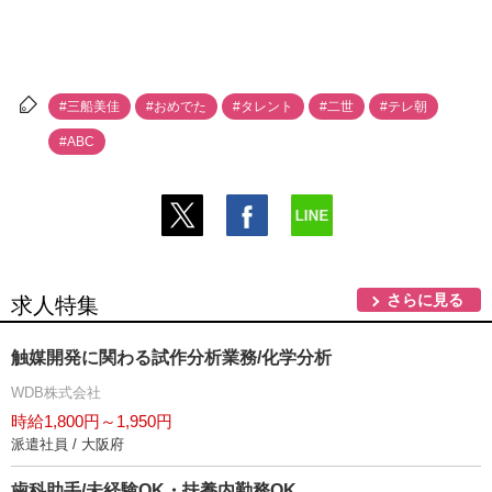
#三船美佳
#おめでた
#タレント
#二世
#テレ朝
#ABC
さらに見る
求人特集
触媒開発に関わる試作分析業務/化学分析
WDB株式会社
時給1,800円～1,950円
派遣社員 / 大阪府
歯科助手/未経験OK・扶養内勤務OK