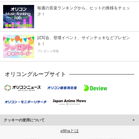
毎週の音楽ランキングから、ヒットの推移をチェッ
ク！
試写会、登壇イベント、サインチェキなどプレゼン
ト！
プレゼント特集
オリコングループサイト
クッキーの使用について
このサイトでは Cookie を使用して、ユーザーに合わせたコンテンツや広告の
elthaとは
表示、ソーシャル メディア機能の提供、広告の表示回数やクリック数の測定を