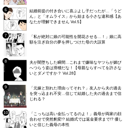
結婚前提の付き合いに喜ぶよし子だったが…「うど
ん」と「オムライス」から始まる小さな違和感【あ
なたが理解できません Vol.5】
「私が絶対に娘の可能性を開花させる…！」娘に高
額を注ぎ自分の夢を押しつけた母の大誤算
夫が闇堕ちした瞬間…これまで嫌味なヤツらが媚び
へつらう姿は滑稽だな！【母親ならすべてを許さな
いとダメですか？ Vol.28】
「元嫁と別れた理由ってそれ？」友人から夫の過去
を突っ込まれ不安…信じて結婚した夫の過去まで信
じれる？
「こっちは高い金払ってるのよ！」義母が両家の顔
合わせで突然豹変!? 結婚式では返金要求まで!? 優し
いと信じた義母の本性