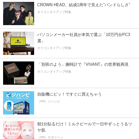
CROWN HEAD、結成1周年で見えた”バンドらしさ”
オリコンタイアップ特集
パソコンメーカー社員が本気で選ぶ「10万円台PC3
選」
オリコンタイアップ特集
「別班のよう」腕時計で『VIVANT』の世界観再現
オリコンタイアップ特集
自販機にピッ！ですぐに買えちゃう
（PR）ジハンピ
朝1分貼るだけ！ミルクピールで一日中ずっとうるツ
ヤ肌
（PR）サボリーノ