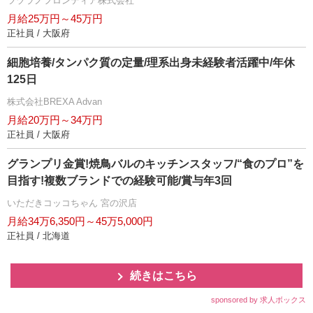
ツヅラノフロンティア株式会社
月給25万円～45万円
正社員 / 大阪府
細胞培養/タンパク質の定量/理系出身未経験者活躍中/年休
125日
株式会社BREXA Advan
月給20万円～34万円
正社員 / 大阪府
グランプリ金賞!焼鳥バルのキッチンスタッフ/“食のプロ”を
目指す!複数ブランドでの経験可能/賞与年3回
いただきコッコちゃん 宮の沢店
月給34万6,350円～45万5,000円
正社員 / 北海道
続きはこちら
sponsored by 求人ボックス