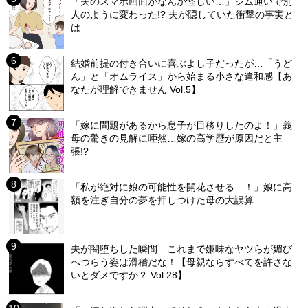
「夫のスマホ画面がなんか怪しい…」ジム通いで別
人のように変わった!? 夫が隠していた衝撃の事実と
は
結婚前提の付き合いに喜ぶよし子だったが…「うど
ん」と「オムライス」から始まる小さな違和感【あ
なたが理解できません Vol.5】
「嫁に問題があるから息子が目移りしたのよ！」義
母の驚きの見解に唖然…嫁の高学歴が原因だと主
張!?
「私が絶対に娘の可能性を開花させる…！」娘に高
額を注ぎ自分の夢を押しつけた母の大誤算
夫が闇堕ちした瞬間…これまで嫌味なヤツらが媚び
へつらう姿は滑稽だな！【母親ならすべてを許さな
いとダメですか？ Vol.28】