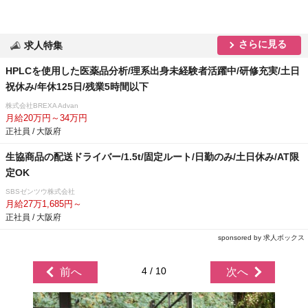
さらに見る
求人特集
HPLCを使用した医薬品分析/理系出身未経験者活躍中/研修充実/土日
祝休み/年休125日/残業5時間以下
株式会社BREXA Advan
月給20万円～34万円
正社員 / 大阪府
生協商品の配送ドライバー/1.5t/固定ルート/日勤のみ/土日休み/AT限
定OK
SBSゼンツウ株式会社
月給27万1,685円～
正社員 / 大阪府
sponsored by 求人ボックス
4 / 10
前へ
次へ