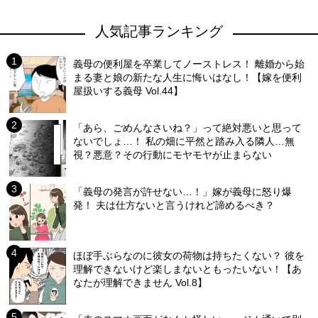
人気記事ランキング
義母の便利屋を卒業してノーストレス！ 離婚から始
まる妻と娘の新たな人生に悔いはなし！【嫁を便利
屋扱いする義母 Vol.44】
「あら、ごめんなさいね？」って絶対悪いと思って
ないでしょ…！ 私の畑に平然と踏み入る隣人…無
視？悪意？その行動にモヤモヤが止まらない
「義母の発言が許せない…！」嫁が義母に怒り爆
発！ 夫は仕方ないと言うけれど諦めるべき？
ほぼ手ぶらなのに彼女の荷物は持ちたくない？ 彼を
理解できないけど楽しまないともったいない！【あ
なたが理解できません Vol.8】