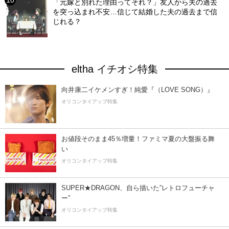
「元嫁と別れた理由ってそれ？」友人から夫の過去
を突っ込まれ不安…信じて結婚した夫の過去まで信
じれる？
eltha イチオシ特集
向井康二イケメンすぎ！純愛『（LOVE SONG）』
オリコンタイアップ特集
お値段そのまま45％増量！ファミマ夏の大盤振る舞
い
オリコンタイアップ特集
SUPER★DRAGON、自ら描いた”レトロフューチャ
ー”
オリコンタイアップ特集