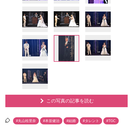
この写真の記事を読む
#丸山桂里奈
#本並健治
#結婚
#タレント
#TGC