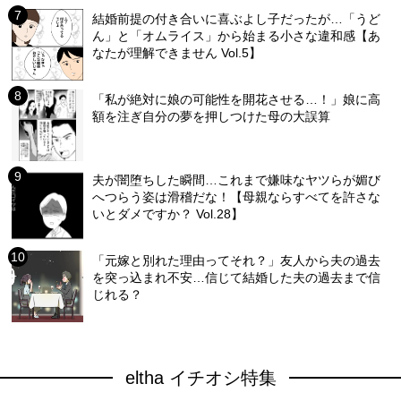
結婚前提の付き合いに喜ぶよし子だったが…「うど
ん」と「オムライス」から始まる小さな違和感【あ
なたが理解できません Vol.5】
「私が絶対に娘の可能性を開花させる…！」娘に高
額を注ぎ自分の夢を押しつけた母の大誤算
夫が闇堕ちした瞬間…これまで嫌味なヤツらが媚び
へつらう姿は滑稽だな！【母親ならすべてを許さな
いとダメですか？ Vol.28】
「元嫁と別れた理由ってそれ？」友人から夫の過去
を突っ込まれ不安…信じて結婚した夫の過去まで信
じれる？
eltha イチオシ特集