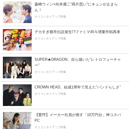
森崎ウィン×向井康二“両片思い”にキュンが止まら
ん！
オリコンタイアップ特集
デカすぎ都市伝説発生!?ファミマ45％増量作戦再来
オリコンタイアップ特集
SUPER★DRAGON、自ら描いた”レトロフューチャ
ー”
オリコンタイアップ特集
CROWN HEAD、結成1周年で見えた”バンドらしさ”
オリコンタイアップ特集
【驚愕】メーカー社員が推す「10万円台」神コスパ
PC
オリコンタイアップ特集