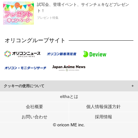
試写会、登壇イベント、サインチェキなどプレゼン
ト！
プレゼント特集
オリコングループサイト
クッキーの使用について
このサイトでは Cookie を使用して、ユーザーに合わせたコンテンツや広告の
elthaとは
表示、ソーシャル メディア機能の提供、広告の表示回数やクリック数の測定を
会社概要
個人情報保護方針
行っています。
また、ユーザーによるサイトの利用状況についても情報を収集し、ソーシャル
お問い合わせ
採用情報
メディアや広告配信、データ解析の各パートナーに提供しています。
各パートナーは、この情報とユーザーが各パートナーに提供した他の情報や、
© oricon ME inc.
ユーザーが各パートナーのサービスを使用したときに収集した他の情報を組み
合わせて使用することがあります。