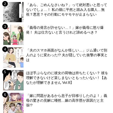
「あら、ごめんなさいね？」って絶対悪いと思って
ないでしょ…！ 私の畑に平然と踏み入る隣人…無
視？悪意？その行動にモヤモヤが止まらない
「義母の発言が許せない…！」嫁が義母に怒り爆
発！ 夫は仕方ないと言うけれど諦めるべき？
「夫のスマホ画面がなんか怪しい…」ジム通いで別
人のように変わった!? 夫が隠していた衝撃の事実と
は
ほぼ手ぶらなのに彼女の荷物は持ちたくない？ 彼を
理解できないけど楽しまないともったいない！【あ
なたが理解できません Vol.8】
「嫁に問題があるから息子が目移りしたのよ！」義
母の驚きの見解に唖然…嫁の高学歴が原因だと主
張!?