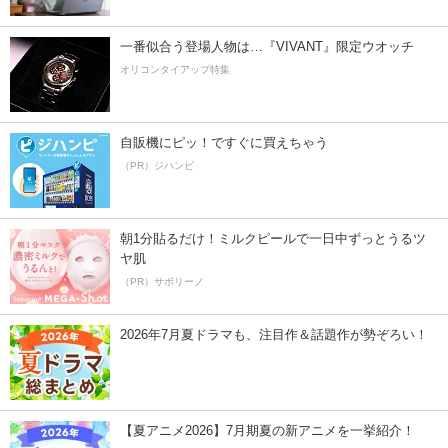
一番似合う登場人物は…『VIVANT』限定ウオッチ
オリコンタイアップ特集
自販機にピッ！ですぐに買えちゃう
（PR）ジハンピ
朝1分貼るだけ！ミルクピールで一日中ずっとうるツ
ヤ肌
（PR）サボリーノ
2026年7月夏ドラマも、注目作＆話題作が勢ぞろい！
【夏アニメ2026】7月期夏の新アニメを一挙紹介！