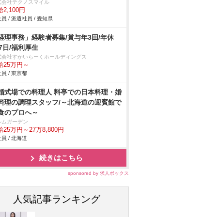
式会社テクノスマイル
2,100円
員 / 派遣社員 / 愛知県
経理事務」経験者募集/賞与年3回/年休
17日/福利厚生
式会社すかいらーくホールディングス
給25万円～
員 / 東京都
婚式場での料理人 料亭での日本料理・婚
料理の調理スタッフ/～北海道の迎賓館で
食のプロへ～
ルムガーデン
25万円～27万8,800円
員 / 北海道
続きはこちら
sponsored by 求人ボックス
人気記事ランキング