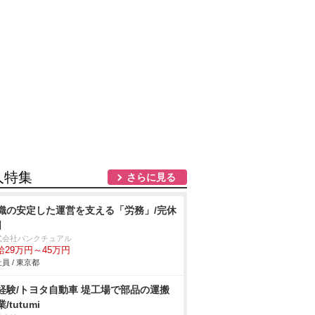
人特集
さらに見る
織の安定した運営を支える「労務」/完休
日
式会社パンクチュアル
給29万円～45万円
員 / 東京都
経験/トヨタ自動車 堤工場で部品の運搬
/tutumi