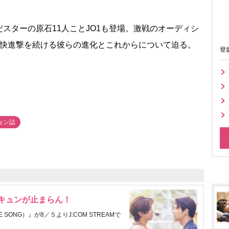
ターの原石11人ことJO1も登場。激戦のオーディシ
、快進撃を続ける彼らの進化とこれからについて迫る。
登
ョン誌
にキュンが止まらん！
ONG）』が8／５よりJ:COM STREAMで