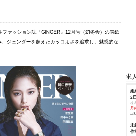
性ファッション誌『GINGER』12月号（幻冬舎）の表紙
み、ジェンダーを超えたカッコよさを追求し、魅惑的な
求
組
2
株
月
正社
未
作業