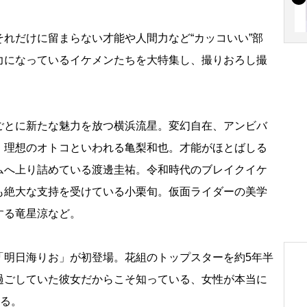
れだけに留まらない才能や人間力など“カッコいい”部
力になっているイケメンたちを大特集し、撮りおろし撮
。
とに新たな魅力を放つ横浜流星。変幻自在、アンビバ
、理想のオトコといわれる亀梨和也。才能がほとばしる
ムへ上り詰めている渡邊圭祐。令和時代のブレイクイケ
も絶大な支持を受けている小栗旬。仮面ライダーの美学
する竜星涼など。
明日海りお」が初登場。花組のトップスターを約5年半
過ごしていた彼女だからこそ知っている、女性が本当に
する。