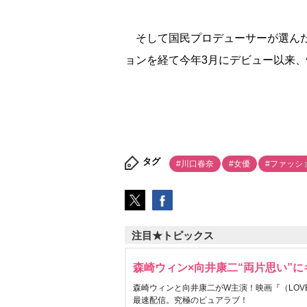
そして国民プロデューサーが選んだス
ョンを経て今年3月にデビュー以来
タグ
#川口春奈
#女優
#ファッシ
注目★トピックス
森崎ウィン×向井康二“両片思い”
森崎ウィンと向井康二がW主演！映画『（LOVE S
最速配信。究極のピュアラブ！