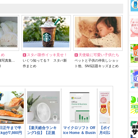
とめ
スタバ新作イッキ見せ！
天使級に可愛い子供たち
猫写真集…
いくつ知ってる？ スタバ新
ペットと子供の仲良しショッ
リ
作まとめ
ト他、SNS話題キッズまとめ