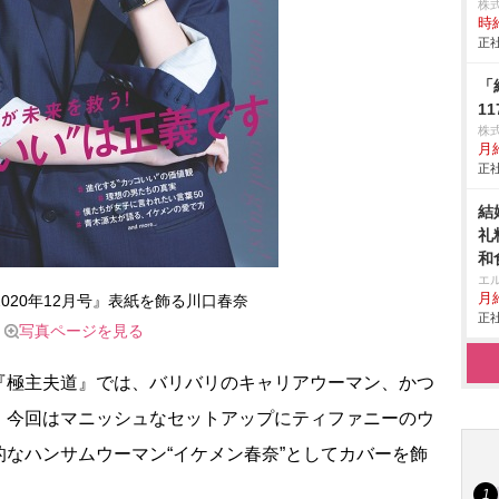
株
時給
正社
「
1
株
月
正社
結
礼
和
エ
月給
 2020年12月号』表紙を飾る川口春奈
正社
写真ページを見る
極主夫道』では、バリバリのキャリアウーマン、かつ
。今回はマニッシュなセットアップにティファニーのウ
なハンサムウーマン“イケメン春奈”としてカバーを飾