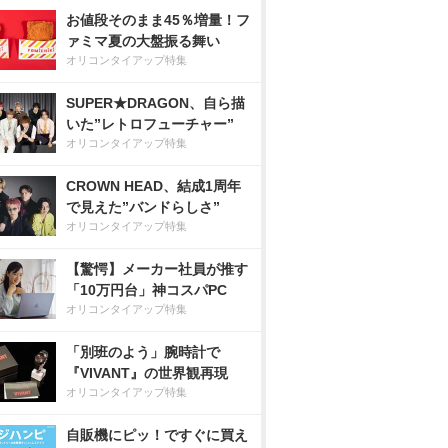
お値段そのまま45％増量！フ
ァミマ夏の大盤振る舞い
オリコンタイアップ特集
SUPER★DRAGON、自ら描
いた”レトロフューチャー”
オリコンタイアップ特集
CROWN HEAD、結成1周年
で見えた”バンドらしさ”
オリコンタイアップ特集
【驚愕】メーカー社員が推す
「10万円台」神コスパPC
オリコンタイアップ特集
「別班のよう」腕時計で
『VIVANT』の世界観再現
オリコンタイアップ特集
自販機にピッ！ですぐに買え