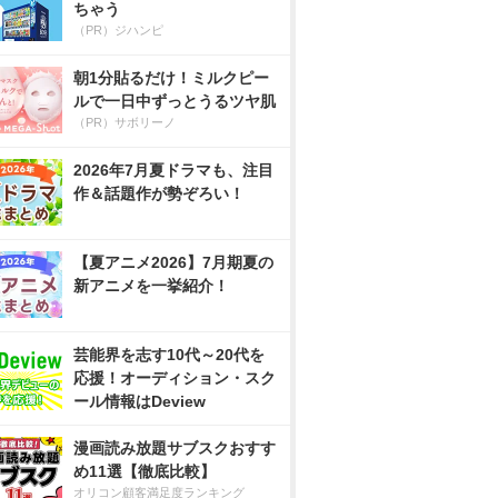
ちゃう
（PR）ジハンピ
朝1分貼るだけ！ミルクピー
ルで一日中ずっとうるツヤ肌
（PR）サボリーノ
2026年7月夏ドラマも、注目
作＆話題作が勢ぞろい！
【夏アニメ2026】7月期夏の
新アニメを一挙紹介！
芸能界を志す10代～20代を
応援！オーディション・スク
ール情報はDeview
漫画読み放題サブスクおすす
め11選【徹底比較】
オリコン顧客満足度ランキング