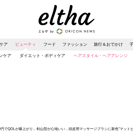
ケア
ビューティ
フード
ファッション
旅行＆おでかけ
ンケア
ダイエット・ボディケア
ヘアスタイル・ヘアアレンジ
760円でQOLが爆上がり」剣山型が心地いい…頭皮用マッサージブラシに新色”マット