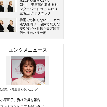
家にある道具だけで
OK！ 美容師が教えるセ
ンターパートの”ふんわり
立ち上げ”テクニック
梅雨でも怖くない！ アホ
毛や顔周り、湿気で死んだ
髪や寝グセを救う美容師直
伝のリカバリー術
エンタメニュース
坂絵莉、4歳長男とランニング
小原正子、資格取得を報告
ファミマとヒロアカがコラボ