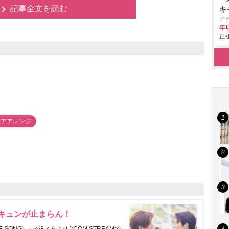
記事全文を読む
キ
ア
年
正社
ヘアアレンジ
にキュンが止まらん！