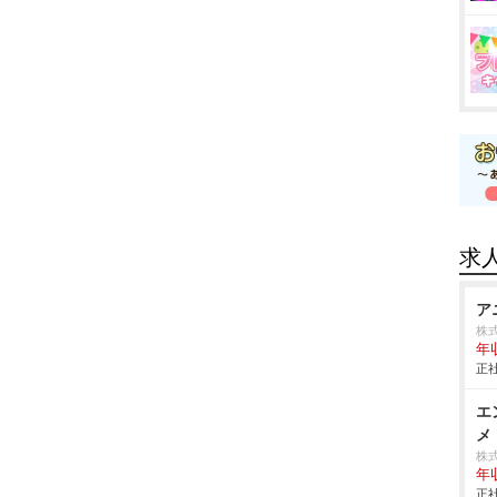
求
ア
株式
年
正社
エ
メ
株
年
正社