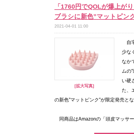
「1760円でQOLが爆上
ブラシに新色”マットピン
2021-04-01 11:00
自宅
少な
なか
ムの
い硬
[拡大写真]
た、
の新色”マットピンク”が限定発売と
同商品はAmazonの「頭皮マッサー