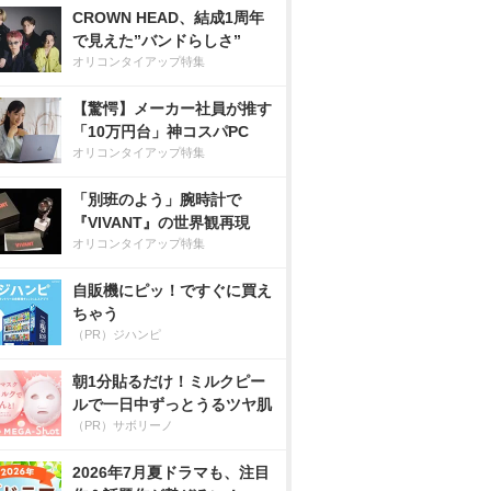
CROWN HEAD、結成1周年
で見えた”バンドらしさ”
オリコンタイアップ特集
【驚愕】メーカー社員が推す
「10万円台」神コスパPC
オリコンタイアップ特集
「別班のよう」腕時計で
『VIVANT』の世界観再現
オリコンタイアップ特集
自販機にピッ！ですぐに買え
ちゃう
（PR）ジハンピ
朝1分貼るだけ！ミルクピー
ルで一日中ずっとうるツヤ肌
（PR）サボリーノ
2026年7月夏ドラマも、注目