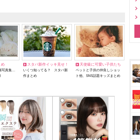
とめ
スタバ新作イッキ見せ！
天使級に可愛い子供たち
猫写真集…
いくつ知ってる？ スタバ新
ペットと子供の仲良しショッ
リ
作まとめ
ト他、SNS話題キッズまとめ