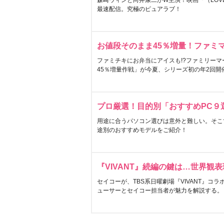
森崎ウィンと向井康二がW主演！映画『（LOVE S
最速配信。究極のピュアラブ！
お値段そのまま45％増量！ファミ
ファミチキにお弁当にアイスも!?ファミリーマ
45％増量作戦」が今夏、シリーズ初の年2回開
プロ厳選！目的別「おすすめPC９
用途に合うパソコン選びは意外と難しい。そこ
途別のおすすめモデルをご紹介！
『VIVANT』続編の鍵は…世界観
セイコーが、TBS系日曜劇場『VIVANT』コ
ューサーとセイコー担当者が魅力を解説する。