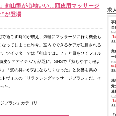
がり」剣山型が心地いい…頭皮用マッサージ
求
ク”が登場
事
自
Me
で過ごす時間が増え、気軽にマッサージに行く機会も
月
正社
くなってしまった昨今。室内でできるケアが注目される
業
で、ツイッターでは「剣山では…？」と目をひくフォル
ー
”頭皮ケアアイテム”が話題に。SNSで「持ちやすく程よ
mat
年
さ」「髪の臭いが気にならなくなった」と反響を集め
正社
エトヴォスの「リラクシングマッサージブラシ」だ。そ
地
覚
なった。
連
安
社
月給
ジブラシ」カテゴリ...
正社
「