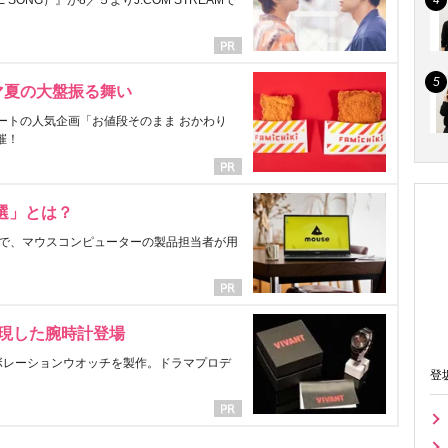
ONG）』が8／５よりJ:COM STREAMで
マ夏の大盤振る舞い
ートの人気企画「お値段そのまま おかわり
催！
選」とは？
で、マウスコンピューターの製品担当者が用
表現した腕時計登場
ラボレーションウオッチを製作。ドラマプロデ
登