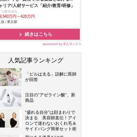
ャリア/人材サービス「紹介/教育/研修」
デコ株式会社
収340万円～420万円
員 / 東京都
続きはこちら
sponsored by 求人ボックス
人気記事ランキング
「ピルは太る」誤解に医師
が回答
注目の“アゼライン酸”、新
商品
“盛れる自分”は顔まわりで
決まる 美容師直伝！アイ
ロンで迷わないおくれ毛＆
サイドバング簡単セット術