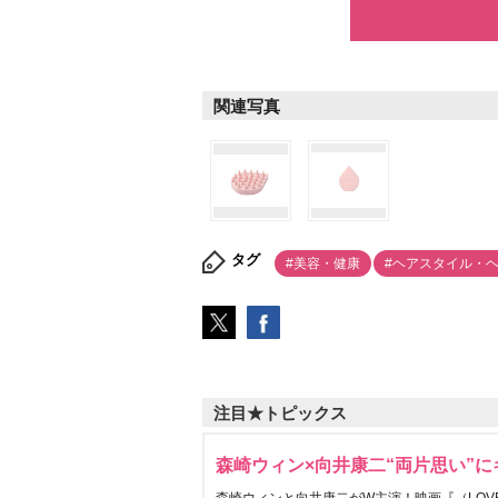
関連写真
タグ
#美容・健康
#ヘアスタイル・
注目★トピックス
森崎ウィン×向井康二“両片思い”