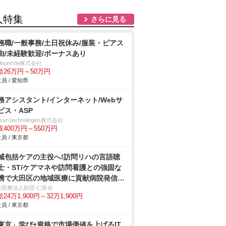
人特集
さらに見る
務職/一般事務/土日祝休み/服装・ピアス
由/未経験歓迎/ボーナスあり
illeureVie株式会社
給26万円～50万円
員 / 愛知県
務アシスタント/インターネット/Webサ
ビス・ASP
suri technologies株式会社
収400万円～550万円
員 / 東京都
域包括ケアの主役へ!訪問リハの言語聴
士・ST/ケアマネや訪問看護との強固な
携で大田区の地域医療に貢献病院発信の
心体制
会医療法人財団 仁医会
24万1,900円～32万1,900円
員 / 東京都
東京」学び+資格で市場価値を上げるIT