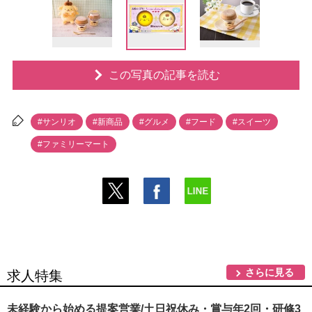
この写真の記事を読む
#サンリオ
#新商品
#グルメ
#フード
#スイーツ
#ファミリーマート
さらに見る
求人特集
未経験から始める提案営業/土日祝休み・賞与年2回・研修3