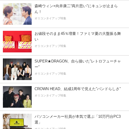
森崎ウィン×向井康二“両片思い”にキュンが止まら
ん！
オリコンタイアップ特集
お値段そのまま45％増量！ファミマ夏の大盤振る舞
い
オリコンタイアップ特集
SUPER★DRAGON、自ら描いた”レトロフューチャ
ー”
オリコンタイアップ特集
CROWN HEAD、結成1周年で見えた”バンドらしさ”
オリコンタイアップ特集
パソコンメーカー社員が本気で選ぶ「10万円台PC3
選」
オリコンタイアップ特集