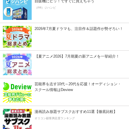
自販機にピッ！ですぐに買えちゃう
（PR）ジハンピ
2026年7月夏ドラマも、注目作＆話題作が勢ぞろい！
【夏アニメ2026】7月期夏の新アニメを一挙紹介！
芸能界を志す10代～20代を応援！オーディション・
スクール情報はDeview
漫画読み放題サブスクおすすめ11選【徹底比較】
オリコン顧客満足度ランキング