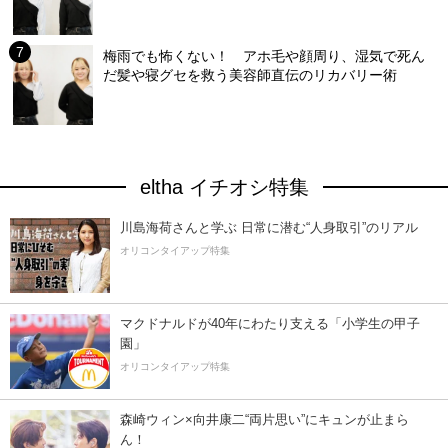
梅雨でも怖くない！ アホ毛や顔周り、湿気で死ん
だ髪や寝グセを救う美容師直伝のリカバリー術
eltha イチオシ特集
川島海荷さんと学ぶ 日常に潜む“人身取引”のリアル
オリコンタイアップ特集
マクドナルドが40年にわたり支える「小学生の甲子
園」
オリコンタイアップ特集
森崎ウィン×向井康二“両片思い”にキュンが止まら
ん！