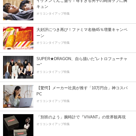
イケメンてんこ盛り！尊すぎる男子の純情ラブに胸
キュン
オリコンタイアップ特集
大好評につき再び！ファミマ名物45％増量キャンペ
ーン
オリコンタイアップ特集
SUPER★DRAGON、自ら描いた”レトロフューチャ
ー”
オリコンタイアップ特集
【驚愕】メーカー社員が推す「10万円台」神コスパ
PC
オリコンタイアップ特集
「別班のよう」腕時計で『VIVANT』の世界観再現
オリコンタイアップ特集