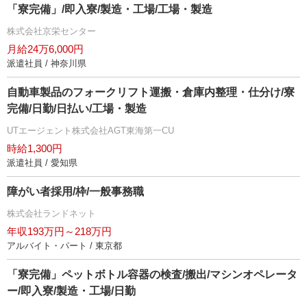
「寮完備」/即入寮/製造・工場/工場・製造
株式会社京栄センター
月給24万6,000円
派遣社員 / 神奈川県
自動車製品のフォークリフト運搬・倉庫内整理・仕分け/寮
完備/日勤/日払い/工場・製造
UTエージェント株式会社AGT東海第一CU
時給1,300円
派遣社員 / 愛知県
障がい者採用/枠/一般事務職
株式会社ランドネット
年収193万円～218万円
アルバイト・パート / 東京都
「寮完備」ペットボトル容器の検査/搬出/マシンオペレータ
ー/即入寮/製造・工場/日勤