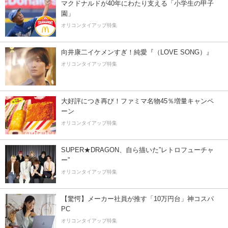
マクドナルドが40年にわたり支える「小学生の甲子
園」
オリコンタイアップ特集
向井康二イケメンすぎ！純愛『（LOVE SONG）』
オリコンタイアップ特集
大好評につき再び！ファミマ名物45％増量キャンペ
ーン
オリコンタイアップ特集
SUPER★DRAGON、自ら描いた”レトロフューチャ
ー”
オリコンタイアップ特集
【驚愕】メーカー社員が推す「10万円台」神コスパ
PC
オリコンタイアップ特集