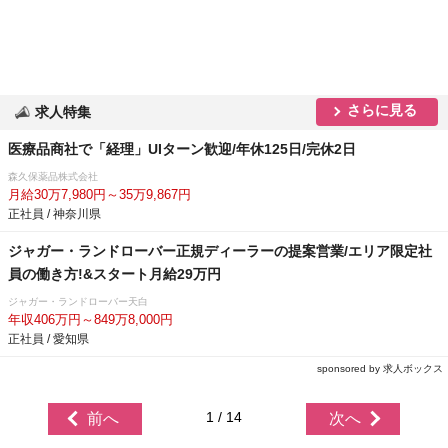
さらに見る
求人特集
医療品商社で「経理」UIターン歓迎/年休125日/完休2日
森久保薬品株式会社
月給30万7,980円～35万9,867円
正社員 / 神奈川県
ジャガー・ランドローバー正規ディーラーの提案営業/エリア限定社
員の働き方!&スタート月給29万円
ジャガー・ランドローバー天白
年収406万円～849万8,000円
正社員 / 愛知県
sponsored by 求人ボックス
1 / 14
前へ
次へ