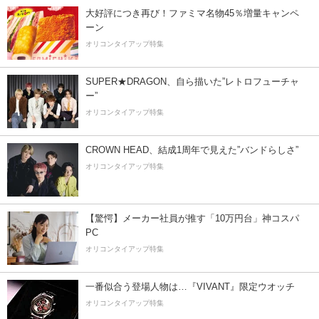
大好評につき再び！ファミマ名物45％増量キャンペ
ーン
オリコンタイアップ特集
SUPER★DRAGON、自ら描いた”レトロフューチャ
ー”
オリコンタイアップ特集
CROWN HEAD、結成1周年で見えた”バンドらしさ”
オリコンタイアップ特集
【驚愕】メーカー社員が推す「10万円台」神コスパ
PC
オリコンタイアップ特集
一番似合う登場人物は…『VIVANT』限定ウオッチ
オリコンタイアップ特集