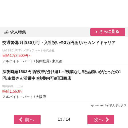
さらに見る
求人特集
交通警備/月収30万可・入社祝い金3万円あり/セカンドキャリア
MM SECURITY メディアマート株式会社
日給1万2,500円～
アルバイト・パート / 契約社員 / 東京都
深夜時給1563円!深夜帯だけ!週1～/残業なし/絶品賄いがたったの1
円/主婦さん活躍中!/扶養内可/町田商店
町田商店 十三店
時給1,563円
アルバイト・パート / 大阪府
sponsored by 求人ボックス
13 / 14
前へ
次へ