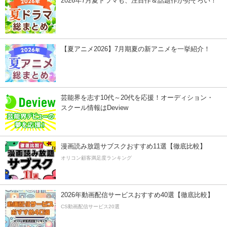
2026年7月夏ドラマも、注目作＆話題作が勢ぞろい！
【夏アニメ2026】7月期夏の新アニメを一挙紹介！
芸能界を志す10代～20代を応援！オーディション・
スクール情報はDeview
漫画読み放題サブスクおすすめ11選【徹底比較】
オリコン顧客満足度ランキング
2026年動画配信サービスおすすめ40選【徹底比較】
CS動画配信サービス20選